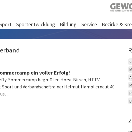
Sport
Sportentwicklung
Bildung
Service
Bezirke & Kre
Verband
R
V
M
Sommercamp ein voller Erfolg!
A
erfly-Sommercamp begrüßten Horst Bitsch, HTTV-
M
t Sport und Verbandscheftrainer Helmut Hampl erneut 40
P
aus…
B
Z
2