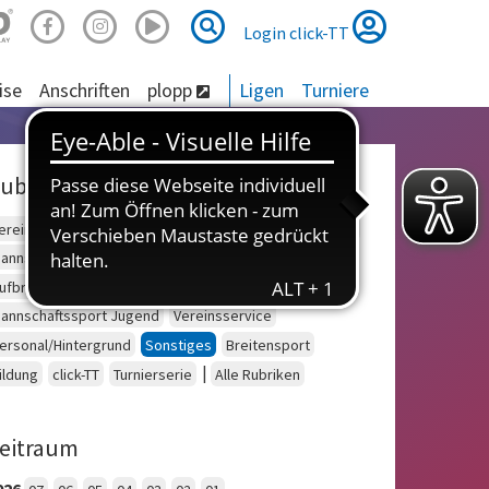
Suche
Suche
Login click-TT
ise
Anschriften
plopp
Ligen
Turniere
ubriken
ereinsberatung
Schulsport
Einzelsport Erwachsene
annschaftssport Erwachsene
Seniorensport
ufbruch
Outdoor
Einzelsport Jugend
annschaftssport Jugend
Vereinsservice
ersonal/Hintergrund
Sonstiges
Breitensport
|
ildung
click-TT
Turnierserie
Alle Rubriken
eitraum
026