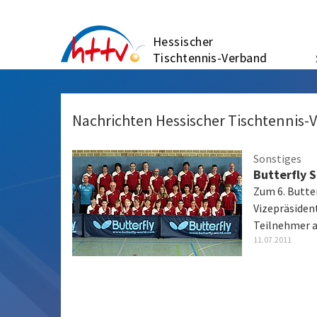
Zum
Inhalt
Hessischer
springen
Tischtennis-Verband
Nachrichten Hessischer Tischtennis-
Sonstiges
Butterfly 
Zum 6. Butt
Vizepräsiden
Teilnehmer 
11.07.2011