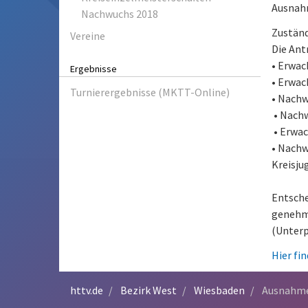
Ausnah
Nachwuchs 2018
Zuständ
Vereine
Die Ant
• Erwac
Ergebnisse
• Erwac
Turnierergebnisse (MKTT-Online)
• Nachw
• Nachw
• Erwac
• Nachw
Kreisju
Entsche
genehmi
(Unterp
Hier fi
httv.de
Bezirk West
Wiesbaden
Ausnahm