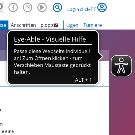
Suche
Suche
Login click-TT
ise
Anschriften
plopp
Ligen
Turniere
r
um
le eine