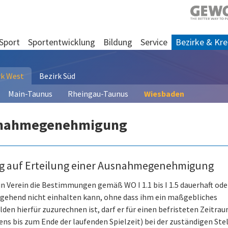
Sport
Sportentwicklung
Bildung
Service
Bezirke & Kre
rk West
Bezirk Süd
Main-Taunus
Rheingau-Taunus
Wiesbaden
nahmegenehmigung
g auf Erteilung einer Ausnahmegenehmigung
n Verein die Bestimmungen gemäß WO I 1.1 bis I 1.5 dauerhaft ode
gehend nicht einhalten kann, ohne dass ihm ein maßgebliches
lden hierfür zuzurechnen ist, darf er für einen befristeten Zeitra
ens bis zum Ende der laufenden Spielzeit) bei der zuständigen Stel