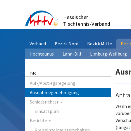
Zum
Inhalt
Hessischer
springen
Tischtennis-Verband
Verband
Bezirk Nord
Bezirk Mitte
Bezi
Hochtaunus
Lahn-Dill
Limburg-Weilburg
Aus
Info
Auf-/Abstiegsregelung
Ausnahmegenehmigung
Antra
Schiedsrichter
Wenn ei
Einsatzplan
vorüber
Verschu
Berichte
(längst
Kreiseinzelmeisterschaften