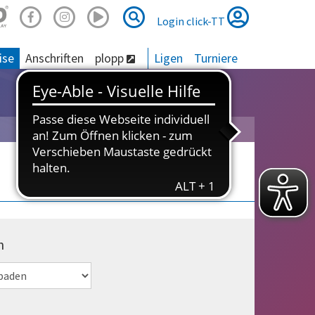
Suche
Suche
Login click-TT
ise
Anschriften
plopp
Ligen
Turniere
n