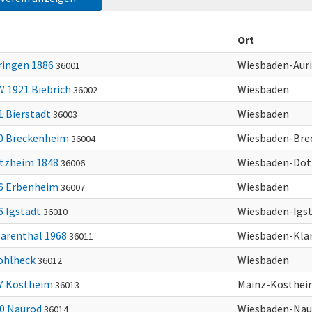
Ort
ringen 1886
Wiesbaden-Aur
36001
 1921 Biebrich
Wiesbaden
36002
1 Bierstadt
Wiesbaden
36003
0 Breckenheim
Wiesbaden-Bre
36004
tzheim 1848
Wiesbaden-Do
36006
6 Erbenheim
Wiesbaden
36007
6 Igstadt
Wiesbaden-Igs
36010
larenthal 1968
Wiesbaden-Kla
36011
Kohlheck
Wiesbaden
36012
7 Kostheim
Mainz-Kosthei
36013
0 Naurod
Wiesbaden-Nau
36014