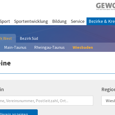
Sport
Sportentwicklung
Bildung
Service
Bezirke & Kre
rk West
Bezirk Süd
Main-Taunus
Rheingau-Taunus
Wiesbaden
eine
in
Regio