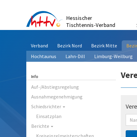
Zum
Inhalt
Hessischer
springen
Tischtennis-Verband
Verband
Bezirk Nord
Bezirk Mitte
Bezi
Hochtaunus
Lahn-Dill
Limburg-Weilburg
Ver
Info
Auf-/Abstiegsregelung
Ausnahmegenehmigung
Vere
Schiedsrichter
Einsatzplan
Berichte
Kreiseinzelmeisterschaften