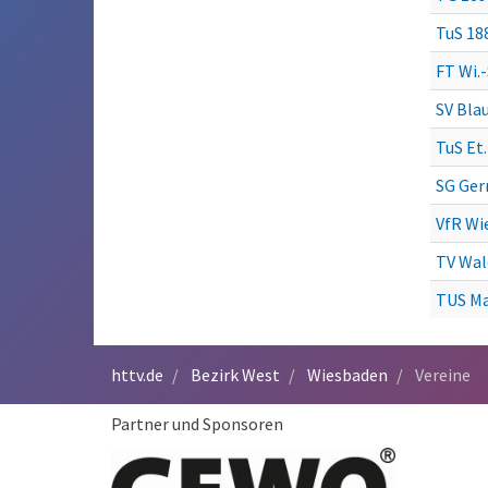
TuS 18
FT Wi.
SV Bla
TuS Et
SG Ger
VfR Wi
TV Wal
TUS Ma
httv.de
Bezirk West
Wiesbaden
Vereine
Partner und Sponsoren