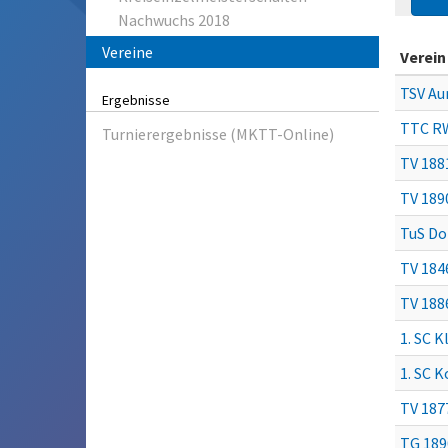
Nachwuchs 2018
Vereine
Verein
TSV Au
Ergebnisse
TTC RW
Turnierergebnisse (MKTT-Online)
TV 188
TV 189
TuS Do
TV 184
TV 188
1. SC K
1. SC 
TV 187
TG 189