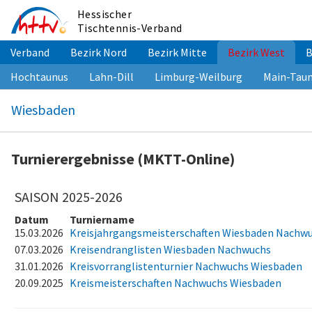
Zum
Hessischer
Inhalt
Tischtennis-Verband
springen
Verband
Bezirk Nord
Bezirk Mitte
Bezirk West
B
Hochtaunus
Lahn-Dill
Limburg-Weilburg
Main-Tau
Wiesbaden
Turnierergebnisse (MKTT-Online)
SAISON 2025-2026
Datum
Turniername
15.03.2026
Kreisjahrgangsmeisterschaften Wiesbaden Nachw
07.03.2026
Kreisendranglisten Wiesbaden Nachwuchs
31.01.2026
Kreisvorranglistenturnier Nachwuchs Wiesbaden
20.09.2025
Kreismeisterschaften Nachwuchs Wiesbaden