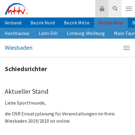
Zum
Login
Suche
Inhalt
Nav
springen
Verband
Bezirk Nord
Bezirk Mitte
Bezirk West
B
Hochtaunus
Lahn-Dill
Limburg-Weilburg
Main-Tau
Wiesbaden
Navi
Wie
Schiedsrichter
Aktueller Stand
Liebe Sportfreunde,
die OSR Einsatzplanung für Veranstaltungen im Kreis
Wiesbaden 2019/2010 ist online.