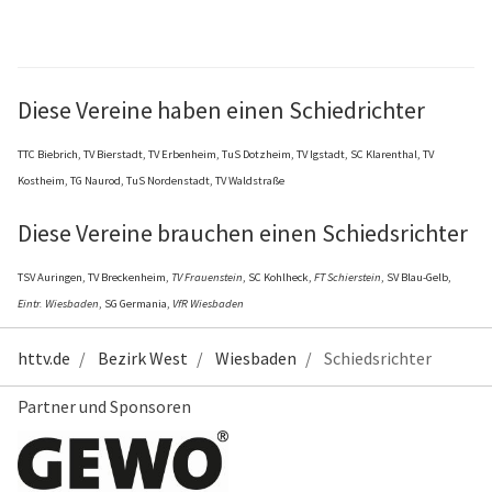
Diese Vereine haben einen Schiedrichter
TTC Biebrich, TV Bierstadt, TV E
rbenheim, TuS Dotzheim, TV Igstadt, SC Klarenthal, TV
Kostheim, TG Naurod, TuS Nordenstadt, TV Waldstraße
Diese Vereine brauchen einen Schiedsrichter
TSV Auringen, TV Breckenheim,
TV Frauenstein
, SC Kohlheck,
FT Schierstein
, SV Blau-Gelb,
Eintr. Wiesbaden
, SG Germania,
VfR Wiesbaden
httv.de
Bezirk West
Wiesbaden
Schiedsrichter
Partner und Sponsoren