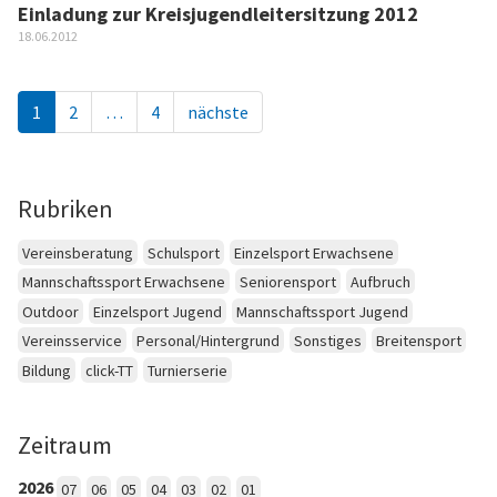
Einladung zur Kreisjugendleitersitzung 2012
18.06.2012
1
2
…
4
nächste
Rubriken
Vereinsberatung
Schulsport
Einzelsport Erwachsene
Mannschaftssport Erwachsene
Seniorensport
Aufbruch
Outdoor
Einzelsport Jugend
Mannschaftssport Jugend
Vereinsservice
Personal/Hintergrund
Sonstiges
Breitensport
Bildung
click-TT
Turnierserie
Zeitraum
2026
07
06
05
04
03
02
01