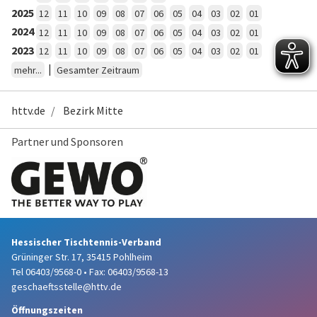
2025
12
11
10
09
08
07
06
05
04
03
02
01
2024
12
11
10
09
08
07
06
05
04
03
02
01
2023
12
11
10
09
08
07
06
05
04
03
02
01
|
mehr...
Gesamter Zeitraum
httv.de
Bezirk Mitte
Partner und Sponsoren
Hessischer Tischtennis-Verband
Grüninger Str. 17, 35415 Pohlheim
Tel 06403/9568-0
•
Fax: 06403/9568-13
geschaeftsstelle@httv.de
Öffnungszeiten