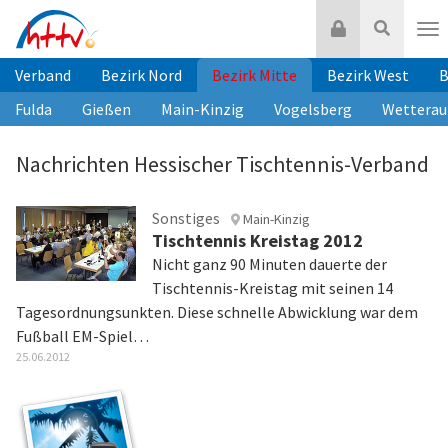
Zum
Login
Suche
Inhalt
Nav
springen
Verband
Bezirk Nord
Bezirk Mitte
Bezirk West
B
Fulda
Gießen
Main-Kinzig
Vogelsberg
Wetterau
Nachrichten Hessischer Tischtennis-Verband
Sonstiges
Main-Kinzig
Tischtennis Kreistag 2012
Nicht ganz 90 Minuten dauerte der
Tischtennis-Kreistag mit seinen 14
Tagesordnungsunkten. Diese schnelle Abwicklung war dem
Fußball EM-Spiel…
25.06.2012