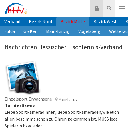
Zum
Login
Suche
Inhalt
Nav
springen
Verband
Bezirk Nord
Bezirk Mitte
Bezirk West
B
Fulda
Gießen
Main-Kinzig
Vogelsberg
Wetterau
Nachrichten Hessischer Tischtennis-Verband
Einzelsport Erwachsene
Main-Kinzig
Turnierlizenz
Liebe Sportkameradinnen, liebe Sportkameraden,wie euch
allen bestimmt schon zu Ohren gekommen ist, MUSS jede
Spielerin bzw. jeder…