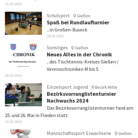
31.05.2024
Schulsport
Gießen
Spaß bei Rundlaufturnier
...in Großen-Buseck
28.05.2024
Sonstiges
Gießen
Neues Altes in der Chronik
...des Tischtennis-Kreises Gießen /
Vereinschroniken M bis S
28.05.2024
Einzelsport Jugend
Bezirk Mitte
Bezirksvorranglistenturnier
Nachwuchs 2024
Das Bezirksvorranglistenturnier fand am
25. und 26. Mai in Flieden statt.
25.05.2024
Mannschaftssport Erwachsene
Gießen