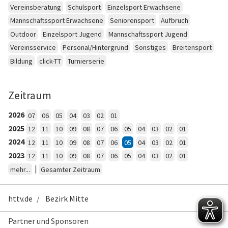
Vereinsberatung
Schulsport
Einzelsport Erwachsene
Mannschaftssport Erwachsene
Seniorensport
Aufbruch
Outdoor
Einzelsport Jugend
Mannschaftssport Jugend
Vereinsservice
Personal/Hintergrund
Sonstiges
Breitensport
Bildung
click-TT
Turnierserie
Zeitraum
2026
07
06
05
04
03
02
01
2025
12
11
10
09
08
07
06
05
04
03
02
01
2024
12
11
10
09
08
07
06
05
04
03
02
01
2023
12
11
10
09
08
07
06
05
04
03
02
01
|
mehr...
Gesamter Zeitraum
httv.de
Bezirk Mitte
Partner und Sponsoren