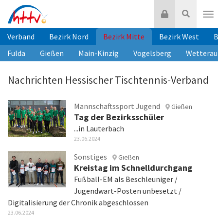
Zum
Login
Suche
Inhalt
Nav
springen
Verband
Bezirk Nord
Bezirk Mitte
Bezirk West
B
Fulda
Gießen
Main-Kinzig
Vogelsberg
Wetterau
Nachrichten Hessischer Tischtennis-Verband
Mannschaftssport Jugend
Gießen
Tag der Bezirksschüler
...in Lauterbach
23.06.2024
Sonstiges
Gießen
Kreistag im Schnelldurchgang
Fußball-EM als Beschleuniger /
Jugendwart-Posten unbesetzt /
Digitalisierung der Chronik abgeschlossen
23.06.2024