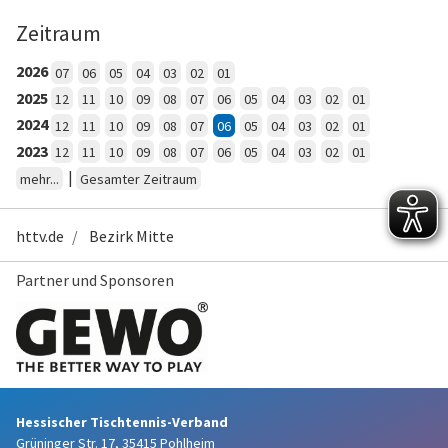
Zeitraum
2026
07
06
05
04
03
02
01
2025
12
11
10
09
08
07
06
05
04
03
02
01
2024
12
11
10
09
08
07
06
05
04
03
02
01
2023
12
11
10
09
08
07
06
05
04
03
02
01
|
mehr...
Gesamter Zeitraum
httv.de
Bezirk Mitte
Partner und Sponsoren
Hessischer Tischtennis-Verband
Grüninger Str. 17, 35415 Pohlheim