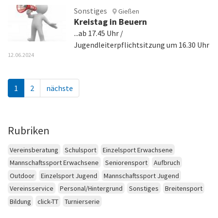
Sonstiges
Gießen
Kreistag in Beuern
...ab 17.45 Uhr /
Jugendleiterpflichtsitzung um 16.30 Uhr
12.06.2024
1
2
nächste
Rubriken
Vereinsberatung
Schulsport
Einzelsport Erwachsene
Mannschaftssport Erwachsene
Seniorensport
Aufbruch
Outdoor
Einzelsport Jugend
Mannschaftssport Jugend
Vereinsservice
Personal/Hintergrund
Sonstiges
Breitensport
Bildung
click-TT
Turnierserie