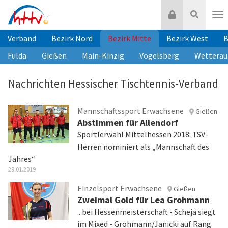
Zum
Login
Suche
Inhalt
Nav
springen
Verband
Bezirk Nord
Bezirk Mitte
Bezirk West
B
Fulda
Gießen
Main-Kinzig
Vogelsberg
Wetterau
Nachrichten Hessischer Tischtennis-Verband
Mannschaftssport Erwachsene
Gießen
Abstimmen für Allendorf
Sportlerwahl Mittelhessen 2018: TSV-
Herren nominiert als „Mannschaft des
Jahres“
29.01.2019
Einzelsport Erwachsene
Gießen
Zweimal Gold für Lea Grohmann
...bei Hessenmeisterschaft - Scheja siegt
im Mixed - Grohmann/Janicki auf Rang