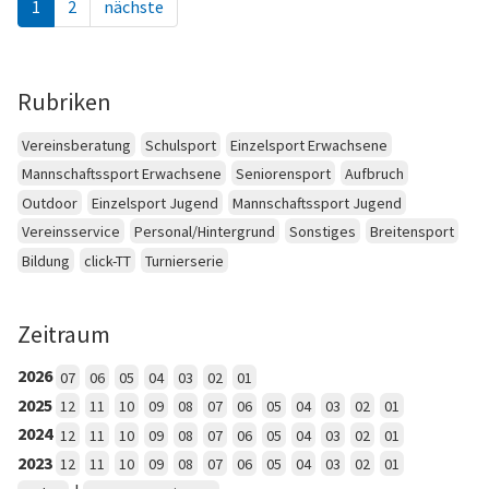
1
2
nächste
Rubriken
Vereinsberatung
Schulsport
Einzelsport Erwachsene
Mannschaftssport Erwachsene
Seniorensport
Aufbruch
Outdoor
Einzelsport Jugend
Mannschaftssport Jugend
Vereinsservice
Personal/Hintergrund
Sonstiges
Breitensport
Bildung
click-TT
Turnierserie
Zeitraum
2026
07
06
05
04
03
02
01
2025
12
11
10
09
08
07
06
05
04
03
02
01
2024
12
11
10
09
08
07
06
05
04
03
02
01
2023
12
11
10
09
08
07
06
05
04
03
02
01