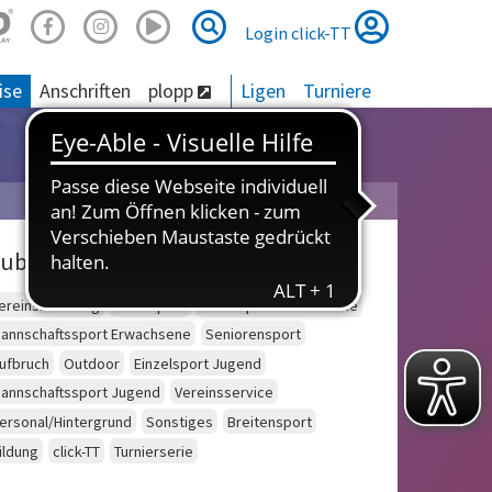
Suche
Suche
Login click-TT
ise
Anschriften
plopp
Ligen
Turniere
ubriken
ereinsberatung
Schulsport
Einzelsport Erwachsene
annschaftssport Erwachsene
Seniorensport
ufbruch
Outdoor
Einzelsport Jugend
annschaftssport Jugend
Vereinsservice
ersonal/Hintergrund
Sonstiges
Breitensport
ildung
click-TT
Turnierserie