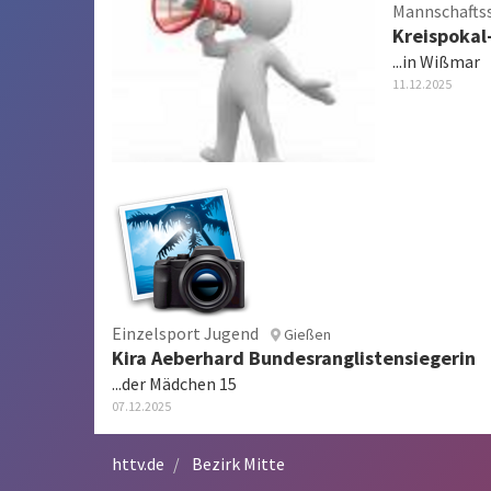
Mannschafts
Kreispoka
...in Wißmar
11.12.2025
Einzelsport Jugend
Gießen
Kira Aeberhard Bundesranglistensiegerin
...der Mädchen 15
07.12.2025
httv.de
Bezirk Mitte