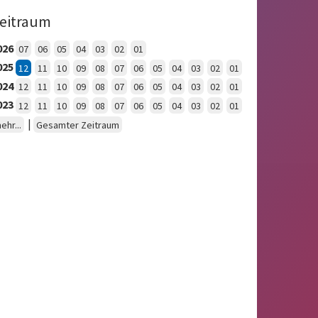
eitraum
026
07
06
05
04
03
02
01
025
12
11
10
09
08
07
06
05
04
03
02
01
024
12
11
10
09
08
07
06
05
04
03
02
01
023
12
11
10
09
08
07
06
05
04
03
02
01
|
ehr...
Gesamter Zeitraum