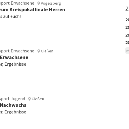
sport Erwachsene
Vogelsberg
Z
zum Kreispokalfinale Herren
s auf euch!
2
2
2
2
sport Erwachsene
m
Gießen
 Erwachsene
er, Ergebnisse
sport Jugend
Gießen
l Nachwuchs
er, Ergebnisse