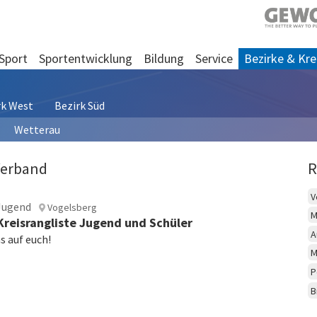
Sport
Sportentwicklung
Bildung
Service
Bezirke & Kre
rk West
Bezirk Süd
Wetterau
Verband
R
V
Jugend
Vogelsberg
M
Kreisrangliste Jugend und Schüler
A
s auf euch!
M
P
B