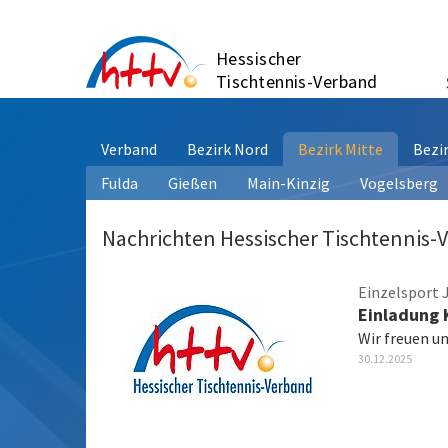
Zum
Inhalt
Hessischer
springen
Tischtennis-Verband
Verband
Bezirk Nord
Bezirk Mitte
Bezi
Fulda
Gießen
Main-Kinzig
Vogelsberg
Nachrichten Hessischer Tischtennis-
Einzelsport 
Einladung 
Wir freuen un
30.12.2025