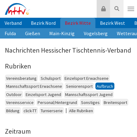
Zum
Login
Suche
Inhalt
Nav
springen
Verband
Bezirk Nord
Bezirk Mitte
Bezirk West
B
Fulda
Gießen
Main-Kinzig
Vogelsberg
Wetterau
Nachrichten Hessischer Tischtennis-Verband
Rubriken
Vereinsberatung
Schulsport
Einzelsport Erwachsene
Mannschaftssport Erwachsene
Seniorensport
Aufbruch
Outdoor
Einzelsport Jugend
Mannschaftssport Jugend
Vereinsservice
Personal/Hintergrund
Sonstiges
Breitensport
|
Bildung
click-TT
Turnierserie
Alle Rubriken
Zeitraum