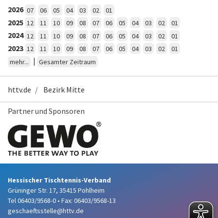
2026
07
06
05
04
03
02
01
2025
12
11
10
09
08
07
06
05
04
03
02
01
2024
12
11
10
09
08
07
06
05
04
03
02
01
2023
12
11
10
09
08
07
06
05
04
03
02
01
|
mehr...
Gesamter Zeitraum
httv.de
Bezirk Mitte
Partner und Sponsoren
Hessischer Tischtennis-Verband
Grüninger Str. 17, 35415 Pohlheim
Tel 06403/9568-0
•
Fax: 06403/9568-13
geschaeftsstelle@httv.de