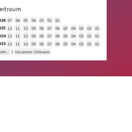
eitraum
026
07
06
05
04
03
02
01
025
12
11
10
09
08
07
06
05
04
03
02
01
024
12
11
10
09
08
07
06
05
04
03
02
01
023
12
11
10
09
08
07
06
05
04
03
02
01
|
ehr...
Gesamter Zeitraum