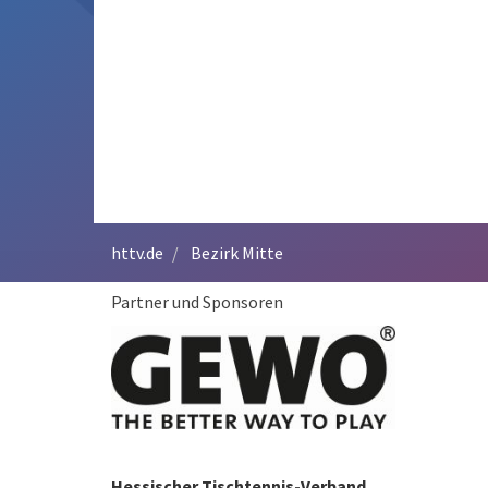
httv.de
Bezirk Mitte
Partner und Sponsoren
Hessischer Tischtennis-Verband