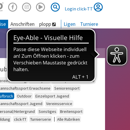
Suche
Suche
Login click-TT
ise
Anschriften
plopp
Ligen
Turniere
ubriken
ereinsberatung
Schulsport
Einzelsport Erwachsene
annschaftssport Erwachsene
Seniorensport
ufbruch
Outdoor
Einzelsport Jugend
annschaftssport Jugend
Vereinsservice
ersonal/Hintergrund
Sonstiges
Breitensport
|
ildung
click-TT
Turnierserie
Alle Rubriken