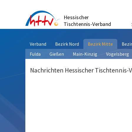
Zum
Inhalt
Hessischer
springen
Tischtennis-Verband
Verband
Bezirk Nord
Bezirk Mitte
Bezi
Fulda
Gießen
Main-Kinzig
Vogelsberg
Nachrichten Hessischer Tischtennis-