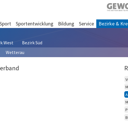
Sport
Sportentwicklung
Bildung
Service
Bezirke & Kre
rk West
Bezirk Süd
Wetterau
Verband
R
V
M
A
M
P
B