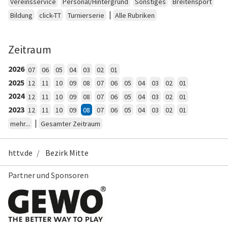
Vereinsservice
Personal/Hintergrund
Sonstiges
Breitensport
|
Bildung
click-TT
Turnierserie
Alle Rubriken
Zeitraum
2026
07
06
05
04
03
02
01
2025
12
11
10
09
08
07
06
05
04
03
02
01
2024
12
11
10
09
08
07
06
05
04
03
02
01
2023
12
11
10
09
08
07
06
05
04
03
02
01
|
mehr...
Gesamter Zeitraum
httv.de
Bezirk Mitte
Partner und Sponsoren