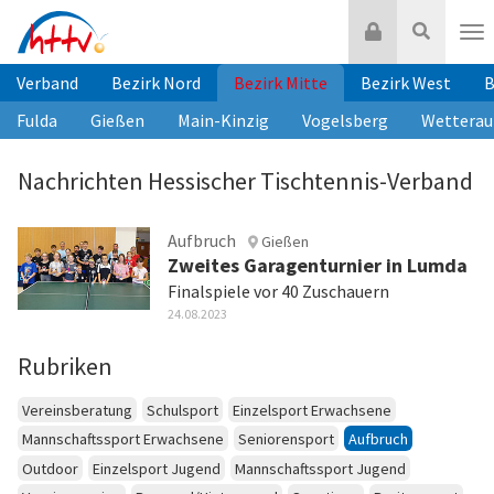
Zum
Login
Suche
Inhalt
Nav
springen
Verband
Bezirk Nord
Bezirk Mitte
Bezirk West
B
Fulda
Gießen
Main-Kinzig
Vogelsberg
Wetterau
Nachrichten Hessischer Tischtennis-Verband
Aufbruch
Gießen
Zweites Garagenturnier in Lumda
Finalspiele vor 40 Zuschauern
24.08.2023
Rubriken
Vereinsberatung
Schulsport
Einzelsport Erwachsene
Mannschaftssport Erwachsene
Seniorensport
Aufbruch
Outdoor
Einzelsport Jugend
Mannschaftssport Jugend