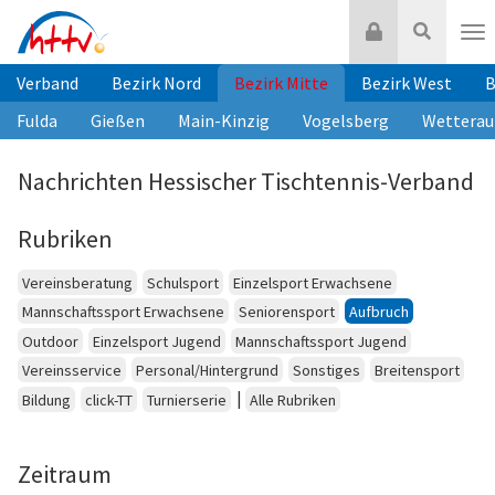
Zum
Login
Suche
Inhalt
Nav
springen
Verband
Bezirk Nord
Bezirk Mitte
Bezirk West
B
Fulda
Gießen
Main-Kinzig
Vogelsberg
Wetterau
Nachrichten Hessischer Tischtennis-Verband
Rubriken
Vereinsberatung
Schulsport
Einzelsport Erwachsene
Mannschaftssport Erwachsene
Seniorensport
Aufbruch
Outdoor
Einzelsport Jugend
Mannschaftssport Jugend
Vereinsservice
Personal/Hintergrund
Sonstiges
Breitensport
|
Bildung
click-TT
Turnierserie
Alle Rubriken
Zeitraum