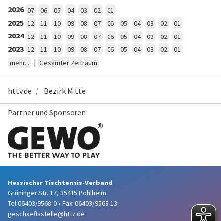
2026
07
06
05
04
03
02
01
2025
12
11
10
09
08
07
06
05
04
03
02
01
2024
12
11
10
09
08
07
06
05
04
03
02
01
2023
12
11
10
09
08
07
06
05
04
03
02
01
|
mehr...
Gesamter Zeitraum
httv.de
Bezirk Mitte
Partner und Sponsoren
Hessischer Tischtennis-Verband
Grüninger Str. 17, 35415 Pohlheim
Tel 06403/9568-0
•
Fax: 06403/9568-13
geschaeftsstelle@httv.de