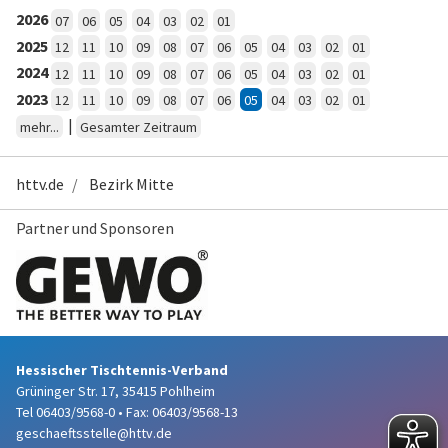
2026
07
06
05
04
03
02
01
2025
12
11
10
09
08
07
06
05
04
03
02
01
2024
12
11
10
09
08
07
06
05
04
03
02
01
2023
12
11
10
09
08
07
06
05
04
03
02
01
|
mehr...
Gesamter Zeitraum
httv.de
Bezirk Mitte
Partner und Sponsoren
Hessischer Tischtennis-Verband
Grüninger Str. 17, 35415 Pohlheim
Tel 06403/9568-0
•
Fax: 06403/9568-13
geschaeftsstelle@httv.de