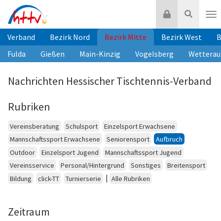
Zum
Login
Suche
Inhalt
Nav
springen
Verband
Bezirk Nord
Bezirk Mitte
Bezirk West
B
Fulda
Gießen
Main-Kinzig
Vogelsberg
Wetterau
Nachrichten Hessischer Tischtennis-Verband
Rubriken
Vereinsberatung
Schulsport
Einzelsport Erwachsene
Mannschaftssport Erwachsene
Seniorensport
Aufbruch
Outdoor
Einzelsport Jugend
Mannschaftssport Jugend
Vereinsservice
Personal/Hintergrund
Sonstiges
Breitensport
|
Bildung
click-TT
Turnierserie
Alle Rubriken
Zeitraum