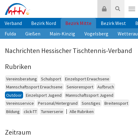
Zum
Login
Suche
Inhalt
Nav
springen
Verband
Bezirk Nord
Bezirk Mitte
Bezirk West
B
Fulda
Gießen
Main-Kinzig
Vogelsberg
Wetterau
Nachrichten Hessischer Tischtennis-Verband
Rubriken
Vereinsberatung
Schulsport
Einzelsport Erwachsene
Mannschaftssport Erwachsene
Seniorensport
Aufbruch
Outdoor
Einzelsport Jugend
Mannschaftssport Jugend
Vereinsservice
Personal/Hintergrund
Sonstiges
Breitensport
|
Bildung
click-TT
Turnierserie
Alle Rubriken
Zeitraum