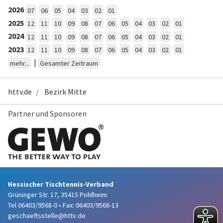
2026
07
06
05
04
03
02
01
2025
12
11
10
09
08
07
06
05
04
03
02
01
2024
12
11
10
09
08
07
06
05
04
03
02
01
2023
12
11
10
09
08
07
06
05
04
03
02
01
|
mehr...
Gesamter Zeitraum
httv.de
Bezirk Mitte
Partner und Sponsoren
Hessischer Tischtennis-Verband
Grüninger Str. 17, 35415 Pohlheim
Tel 06403/9568-0
•
Fax: 06403/9568-13
geschaeftsstelle@httv.de