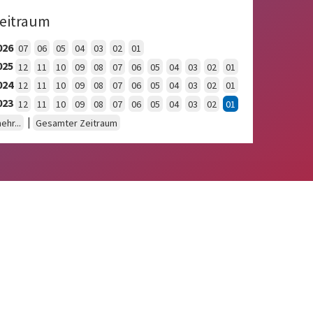
eitraum
026
07
06
05
04
03
02
01
025
12
11
10
09
08
07
06
05
04
03
02
01
024
12
11
10
09
08
07
06
05
04
03
02
01
023
12
11
10
09
08
07
06
05
04
03
02
01
|
ehr...
Gesamter Zeitraum