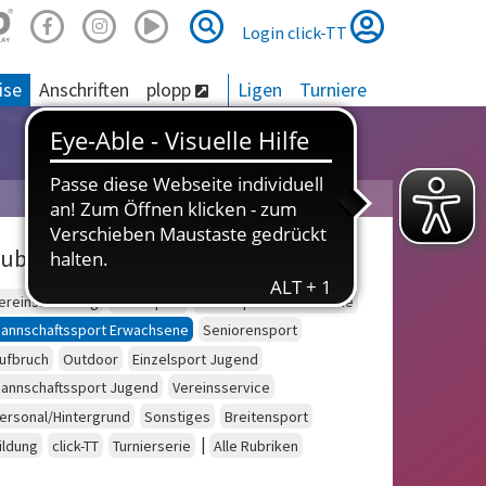
Suche
Suche
Login click-TT
ise
Anschriften
plopp
Ligen
Turniere
ubriken
ereinsberatung
Schulsport
Einzelsport Erwachsene
annschaftssport Erwachsene
Seniorensport
ufbruch
Outdoor
Einzelsport Jugend
annschaftssport Jugend
Vereinsservice
ersonal/Hintergrund
Sonstiges
Breitensport
|
ildung
click-TT
Turnierserie
Alle Rubriken