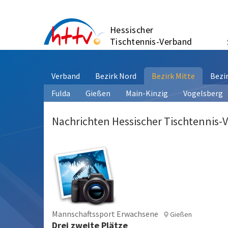
Zum
Inhalt
Hessischer
springen
Tischtennis-Verband
Verband
Bezirk Nord
Bezirk Mitte
Bezi
Fulda
Gießen
Main-Kinzig
Vogelsberg
Nachrichten Hessischer Tischtennis-
Mannschaftssport Erwachsene
Gießen
Drei zweite Plätze