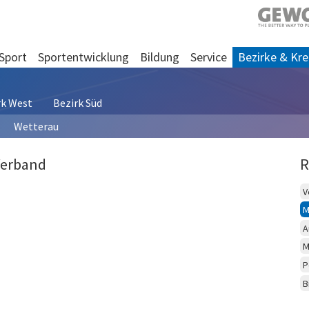
Sport
Sportentwicklung
Bildung
Service
Bezirke & Kre
rk West
Bezirk Süd
Wetterau
Verband
R
V
M
A
M
P
B