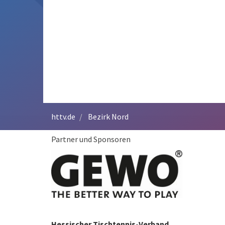
httv.de
Bezirk Nord
Partner und Sponsoren
Hessischer Tischtennis-Verband