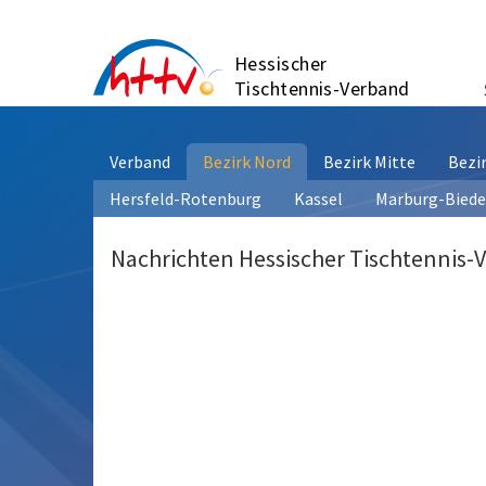
Zum
Inhalt
Hessischer
springen
Tischtennis-Verband
Verband
Bezirk Nord
Bezirk Mitte
Bezi
Hersfeld-Rotenburg
Kassel
Marburg-Bied
Nachrichten Hessischer Tischtennis-