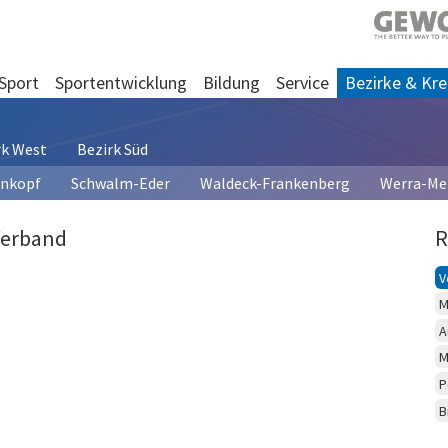
Sport
Sportentwicklung
Bildung
Service
Bezirke & Kre
rk West
Bezirk Süd
enkopf
Schwalm-Eder
Waldeck-Frankenberg
Werra-Me
Verband
R
V
M
A
M
P
B