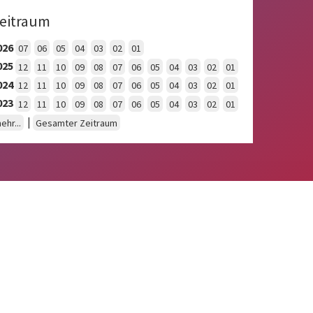
eitraum
026
07
06
05
04
03
02
01
025
12
11
10
09
08
07
06
05
04
03
02
01
024
12
11
10
09
08
07
06
05
04
03
02
01
023
12
11
10
09
08
07
06
05
04
03
02
01
|
ehr...
Gesamter Zeitraum