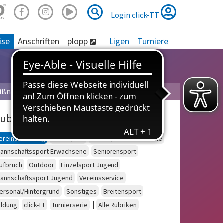
Suche
Suche
Login click-TT
ise
Anschriften
plopp
Ligen
Turniere
ißner
ubriken
ereinsberatung
Schulsport
Einzelsport Erwachsene
annschaftssport Erwachsene
Seniorensport
ufbruch
Outdoor
Einzelsport Jugend
annschaftssport Jugend
Vereinsservice
ersonal/Hintergrund
Sonstiges
Breitensport
|
ildung
click-TT
Turnierserie
Alle Rubriken