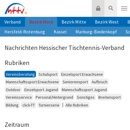
Zum
Login
Suche
Inhalt
Nav
springen
Verband
Bezirk Nord
Bezirk Mitte
Bezirk West
B
Hersfeld-Rotenburg
Kassel
Marburg-Biedenkopf
S
Nachrichten Hessischer Tischtennis-Verband
Rubriken
Vereinsberatung
Schulsport
Einzelsport Erwachsene
Mannschaftssport Erwachsene
Seniorensport
Aufbruch
Outdoor
Einzelsport Jugend
Mannschaftssport Jugend
Vereinsservice
Personal/Hintergrund
Sonstiges
Breitensport
|
Bildung
click-TT
Turnierserie
Alle Rubriken
Zeitraum