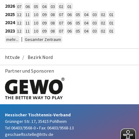
2026
07
06
05
04
03
02
01
2025
12
11
10
09
08
07
06
05
04
03
02
01
2024
12
11
10
09
08
07
06
05
04
03
02
01
2023
12
11
10
09
08
07
06
05
04
03
02
01
|
mehr...
Gesamter Zeitraum
httv.de
Bezirk Nord
Partner und Sponsoren
Hessischer Tischtennis-Verband
Grüninger Str. 17, 35415 Pohlheim
Tel 06403/9568-0
•
Fax: 06403/9568-13
geschaeftsstelle@httv.de