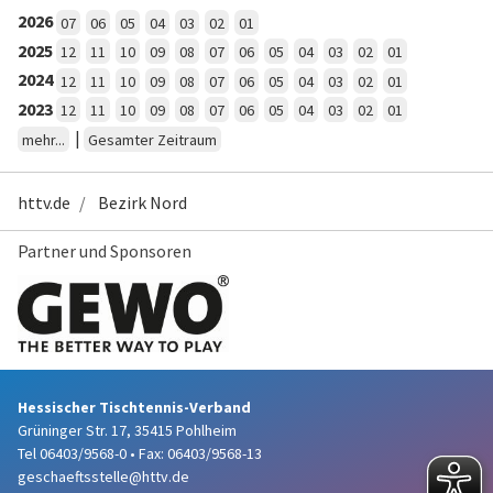
2026
07
06
05
04
03
02
01
2025
12
11
10
09
08
07
06
05
04
03
02
01
2024
12
11
10
09
08
07
06
05
04
03
02
01
2023
12
11
10
09
08
07
06
05
04
03
02
01
|
mehr...
Gesamter Zeitraum
httv.de
Bezirk Nord
Partner und Sponsoren
Hessischer Tischtennis-Verband
Grüninger Str. 17, 35415 Pohlheim
Tel 06403/9568-0
•
Fax: 06403/9568-13
geschaeftsstelle@httv.de