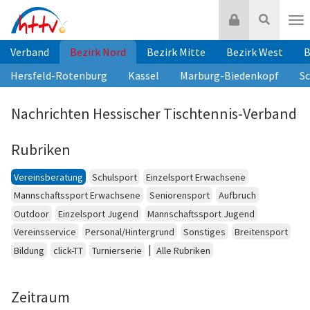
Zum
Login
Suche
Inhalt
Nav
springen
Verband
Bezirk Nord
Bezirk Mitte
Bezirk West
B
Hersfeld-Rotenburg
Kassel
Marburg-Biedenkopf
S
Nachrichten Hessischer Tischtennis-Verband
Rubriken
Vereinsberatung
Schulsport
Einzelsport Erwachsene
Mannschaftssport Erwachsene
Seniorensport
Aufbruch
Outdoor
Einzelsport Jugend
Mannschaftssport Jugend
Vereinsservice
Personal/Hintergrund
Sonstiges
Breitensport
|
Bildung
click-TT
Turnierserie
Alle Rubriken
Zeitraum