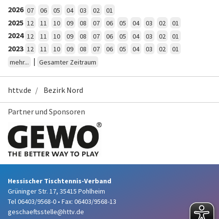
2026
07
06
05
04
03
02
01
2025
12
11
10
09
08
07
06
05
04
03
02
01
2024
12
11
10
09
08
07
06
05
04
03
02
01
2023
12
11
10
09
08
07
06
05
04
03
02
01
|
mehr...
Gesamter Zeitraum
httv.de
Bezirk Nord
Partner und Sponsoren
Hessischer Tischtennis-Verband
Grüninger Str. 17, 35415 Pohlheim
Tel 06403/9568-0
•
Fax: 06403/9568-13
geschaeftsstelle@httv.de