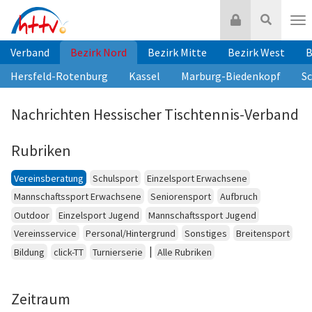
Zum
Login
Suche
Inhalt
Nav
springen
Verband
Bezirk Nord
Bezirk Mitte
Bezirk West
B
Hersfeld-Rotenburg
Kassel
Marburg-Biedenkopf
S
Nachrichten Hessischer Tischtennis-Verband
Rubriken
Vereinsberatung
Schulsport
Einzelsport Erwachsene
Mannschaftssport Erwachsene
Seniorensport
Aufbruch
Outdoor
Einzelsport Jugend
Mannschaftssport Jugend
Vereinsservice
Personal/Hintergrund
Sonstiges
Breitensport
|
Bildung
click-TT
Turnierserie
Alle Rubriken
Zeitraum