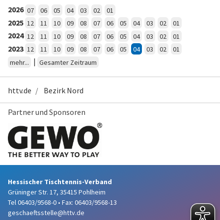
2026
07
06
05
04
03
02
01
2025
12
11
10
09
08
07
06
05
04
03
02
01
2024
12
11
10
09
08
07
06
05
04
03
02
01
2023
12
11
10
09
08
07
06
05
04
03
02
01
|
mehr...
Gesamter Zeitraum
httv.de
Bezirk Nord
Partner und Sponsoren
Hessischer Tischtennis-Verband
Grüninger Str. 17, 35415 Pohlheim
Tel 06403/9568-0
•
Fax: 06403/9568-13
geschaeftsstelle@httv.de