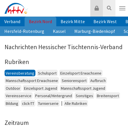
Zum
Login
Suche
Inhalt
Nav
springen
Verband
Bezirk Nord
Bezirk Mitte
Bezirk West
B
Hersfeld-Rotenburg
Kassel
Marburg-Biedenkopf
S
Nachrichten Hessischer Tischtennis-Verband
Rubriken
Vereinsberatung
Schulsport
Einzelsport Erwachsene
Mannschaftssport Erwachsene
Seniorensport
Aufbruch
Outdoor
Einzelsport Jugend
Mannschaftssport Jugend
Vereinsservice
Personal/Hintergrund
Sonstiges
Breitensport
|
Bildung
click-TT
Turnierserie
Alle Rubriken
Zeitraum