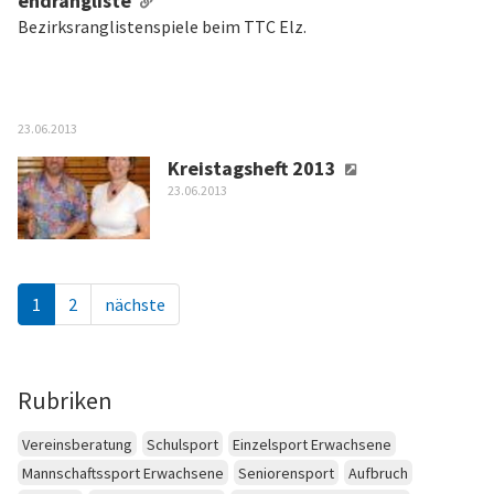
endrangliste
Bezirksranglistenspiele beim TTC Elz.
23.06.2013
Kreistagsheft 2013
23.06.2013
1
2
nächste
Rubriken
Vereinsberatung
Schulsport
Einzelsport Erwachsene
Mannschaftssport Erwachsene
Seniorensport
Aufbruch