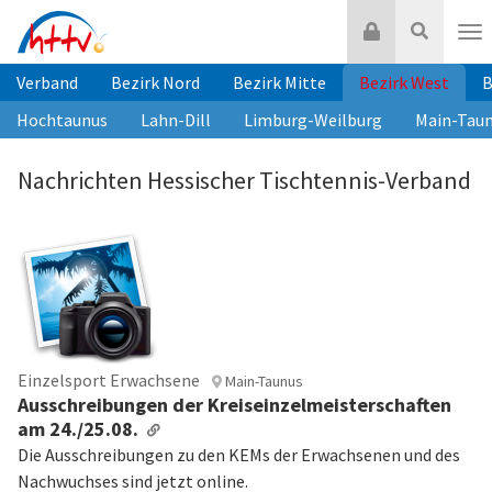
Zum
Login
Suche
Inhalt
Nav
springen
Verband
Bezirk Nord
Bezirk Mitte
Bezirk West
B
Hochtaunus
Lahn-Dill
Limburg-Weilburg
Main-Tau
Nachrichten Hessischer Tischtennis-Verband
Einzelsport Erwachsene
Main-Taunus
Ausschreibungen der Kreiseinzelmeisterschaften
am 24./25.08.
Die Ausschreibungen zu den KEMs der Erwachsenen und des
Nachwuchses sind jetzt online.