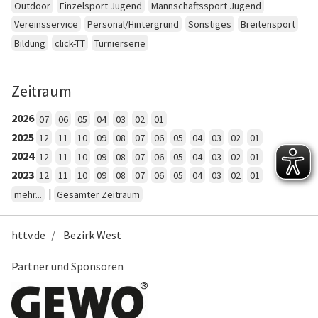
Outdoor
Einzelsport Jugend
Mannschaftssport Jugend
Vereinsservice
Personal/Hintergrund
Sonstiges
Breitensport
Bildung
click-TT
Turnierserie
Zeitraum
2026
07
06
05
04
03
02
01
2025
12
11
10
09
08
07
06
05
04
03
02
01
2024
12
11
10
09
08
07
06
05
04
03
02
01
2023
12
11
10
09
08
07
06
05
04
03
02
01
|
mehr...
Gesamter Zeitraum
httv.de
Bezirk West
Partner und Sponsoren