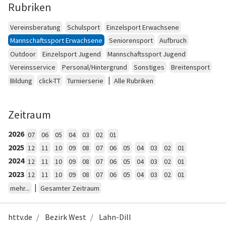
Rubriken
Vereinsberatung
Schulsport
Einzelsport Erwachsene
Mannschaftssport Erwachsene
Seniorensport
Aufbruch
Outdoor
Einzelsport Jugend
Mannschaftssport Jugend
Vereinsservice
Personal/Hintergrund
Sonstiges
Breitensport
|
Bildung
click-TT
Turnierserie
Alle Rubriken
Zeitraum
2026
07
06
05
04
03
02
01
2025
12
11
10
09
08
07
06
05
04
03
02
01
2024
12
11
10
09
08
07
06
05
04
03
02
01
2023
12
11
10
09
08
07
06
05
04
03
02
01
|
mehr...
Gesamter Zeitraum
httv.de
Bezirk West
Lahn-Dill