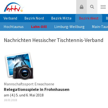
Zum
Login
Suche
Inhalt
Nav
springen
Verband
Bezirk Nord
Bezirk Mitte
Bezirk West
B
Hochtaunus
Lahn-Dill
Limburg-Weilburg
Main-Tau
Nachrichten Hessischer Tischtennis-Verband
Mannschaftssport Erwachsene
Relegationsspiele in Frohnhausen
am (4.) 5. und 6. Mai 2018
18.03.2018