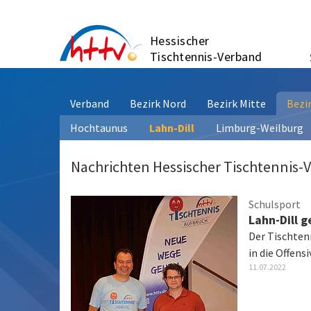
Zum
Inhalt
Hessischer
springen
Tischtennis-Verband
Verband
Bezirk Nord
Bezirk Mitte
Bezi
Hochtaunus
Lahn-Dill
Limburg-Weilburg
Nachrichten Hessischer Tischtennis-
Schulsport
Lahn-Dill g
Der Tischten
in die Offen
11.07.2022