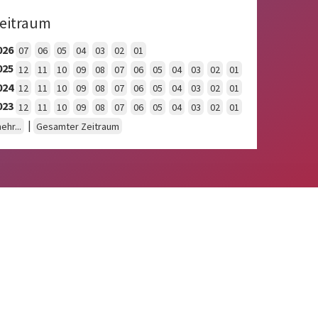
eitraum
026
07
06
05
04
03
02
01
025
12
11
10
09
08
07
06
05
04
03
02
01
024
12
11
10
09
08
07
06
05
04
03
02
01
023
12
11
10
09
08
07
06
05
04
03
02
01
|
ehr...
Gesamter Zeitraum