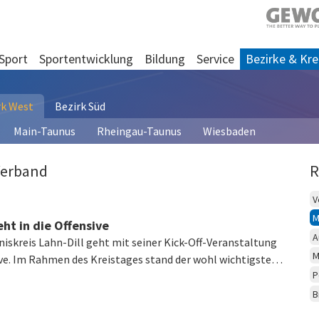
Sport
Sportentwicklung
Bildung
Service
Bezirke & Kre
rk West
Bezirk Süd
Main-Taunus
Rheingau-Taunus
Wiesbaden
Verband
R
V
M
eht in die Offensive
A
niskreis Lahn-Dill geht mit seiner Kick-Off-Veranstaltung
M
sive. Im Rahmen des Kreistages stand der wohl wichtigste…
P
B