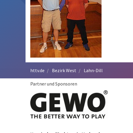
httv.de
Bezirk West
Lahn-Dill
Partner und Sponsoren