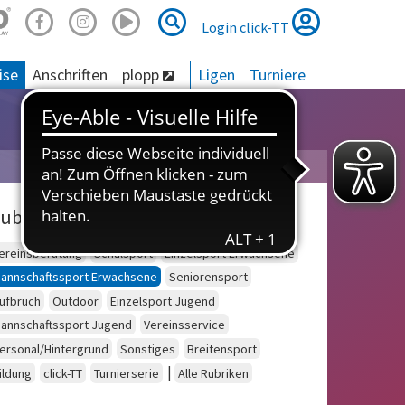
Suche
Suche
Login click-TT
ise
Anschriften
plopp
Ligen
Turniere
ubriken
ereinsberatung
Schulsport
Einzelsport Erwachsene
annschaftssport Erwachsene
Seniorensport
ufbruch
Outdoor
Einzelsport Jugend
annschaftssport Jugend
Vereinsservice
ersonal/Hintergrund
Sonstiges
Breitensport
|
ildung
click-TT
Turnierserie
Alle Rubriken