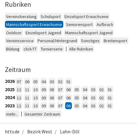
Rubriken
Vereinsberatung
Schulsport
Einzelsport Erwachsene
Mannschaftssport Erwachsene
Seniorensport
Aufbruch
Outdoor
Einzelsport Jugend
Mannschaftssport Jugend
Vereinsservice
Personal/Hintergrund
Sonstiges
Breitensport
|
Bildung
click-TT
Turnierserie
Alle Rubriken
Zeitraum
2026
07
06
05
04
03
02
01
2025
12
11
10
09
08
07
06
05
04
03
02
01
2024
12
11
10
09
08
07
06
05
04
03
02
01
2023
12
11
10
09
08
07
06
05
04
03
02
01
|
mehr...
Gesamter Zeitraum
httv.de
Bezirk West
Lahn-Dill