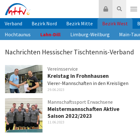
Zum
Login
Suche
Inhalt
Nav
springen
Verband
Bezirk Nord
Bezirk Mitte
Bezirk West
B
Hochtaunus
Lahn-Dill
Limburg-Weilburg
Main-Tau
Nachrichten Hessischer Tischtennis-Verband
Vereinsservice
Kreistag in Frohnhausen
Vierer-Mannschaften in den Kreisligen
29.06.2023
Mannschaftssport Erwachsene
Meistermannschaften Aktive
Saison 2022/2023
11.06.2023