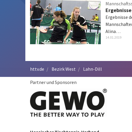
Mannschafts
Ergebnisse
Ergebnisse d
Mannschaften
Alina…
14.01.2019
httv.de
Bezirk West
Lahn-Dill
Partner und Sponsoren
Hessischer Tischtennis-Verband