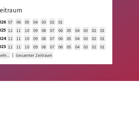
eitraum
026
07
06
05
04
03
02
01
025
12
11
10
09
08
07
06
05
04
03
02
01
024
12
11
10
09
08
07
06
05
04
03
02
01
023
12
11
10
09
08
07
06
05
04
03
02
01
|
ehr...
Gesamter Zeitraum