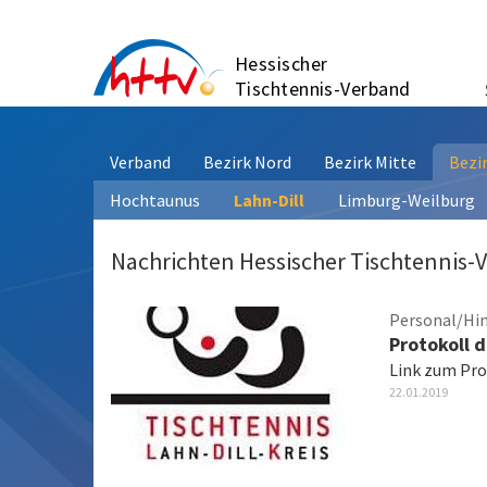
Zum
Inhalt
Hessischer
springen
Tischtennis-Verband
Verband
Bezirk Nord
Bezirk Mitte
Bezi
Hochtaunus
Lahn-Dill
Limburg-Weilburg
Nachrichten Hessischer Tischtennis-
Personal/Hi
Protokoll 
Link zum Pro
22.01.2019