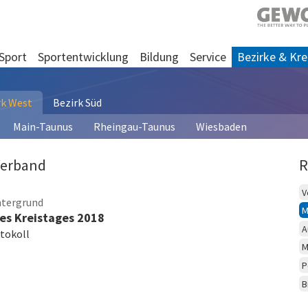
Sport
Sportentwicklung
Bildung
Service
Bezirke & Kre
rk West
Bezirk Süd
Main-Taunus
Rheingau-Taunus
Wiesbaden
Verband
R
V
ntergrund
M
des Kreistages 2018
A
tokoll
M
P
B