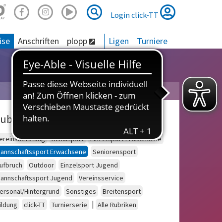
Suche
Suche
Login click-TT
ise
Anschriften
plopp
Ligen
Turniere
ubriken
ereinsberatung
Schulsport
Einzelsport Erwachsene
annschaftssport Erwachsene
Seniorensport
ufbruch
Outdoor
Einzelsport Jugend
annschaftssport Jugend
Vereinsservice
ersonal/Hintergrund
Sonstiges
Breitensport
|
ildung
click-TT
Turnierserie
Alle Rubriken