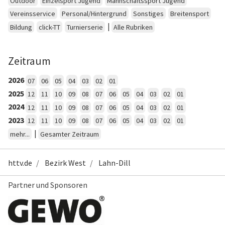
Outdoor
Einzelsport Jugend
Mannschaftssport Jugend
Vereinsservice
Personal/Hintergrund
Sonstiges
Breitensport
|
Bildung
click-TT
Turnierserie
Alle Rubriken
Zeitraum
2026
07
06
05
04
03
02
01
2025
12
11
10
09
08
07
06
05
04
03
02
01
2024
12
11
10
09
08
07
06
05
04
03
02
01
2023
12
11
10
09
08
07
06
05
04
03
02
01
|
mehr...
Gesamter Zeitraum
httv.de
Bezirk West
Lahn-Dill
Partner und Sponsoren