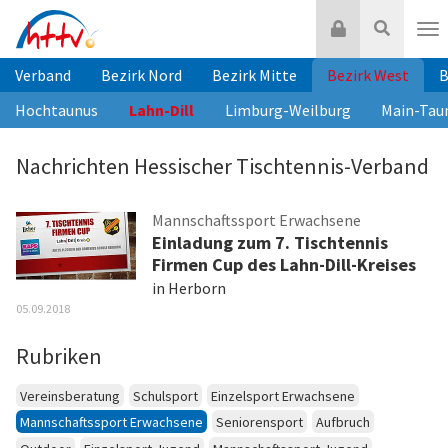
Zum
Login
Suche
Inhalt
Nav
springen
Verband
Bezirk Nord
Bezirk Mitte
Bezirk West
B
Hochtaunus
Lahn-Dill
Limburg-Weilburg
Main-Tau
Nachrichten Hessischer Tischtennis-Verband
Mannschaftssport Erwachsene
Einladung zum 7. Tischtennis
Firmen Cup des Lahn-Dill-Kreises
in Herborn
05.09.2018
Rubriken
Vereinsberatung
Schulsport
Einzelsport Erwachsene
Mannschaftssport Erwachsene
Seniorensport
Aufbruch