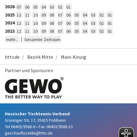
2026
07
06
05
04
03
02
01
2025
12
11
10
09
08
07
06
05
04
03
02
01
2024
12
11
10
09
08
07
06
05
04
03
02
01
2023
12
11
10
09
08
07
06
05
04
03
02
01
|
mehr...
Gesamter Zeitraum
httv.de
Bezirk Mitte
Main-Kinzig
Partner und Sponsoren
Hessischer Tischtennis-Verband
Grüninger Str. 17, 35415 Pohlheim
Tel 06403/9568-0
•
Fax: 06403/9568-13
geschaeftsstelle@httv.de