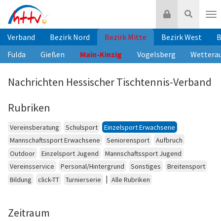
Zum
Login
Suche
Inhalt
Nav
springen
Verband
Bezirk Nord
Bezirk Mitte
Bezirk West
B
Fulda
Gießen
Main-Kinzig
Vogelsberg
Wettera
Nachrichten Hessischer Tischtennis-Verband
Rubriken
Vereinsberatung
Schulsport
Einzelsport Erwachsene
Mannschaftssport Erwachsene
Seniorensport
Aufbruch
Outdoor
Einzelsport Jugend
Mannschaftssport Jugend
Vereinsservice
Personal/Hintergrund
Sonstiges
Breitensport
|
Bildung
click-TT
Turnierserie
Alle Rubriken
Zeitraum