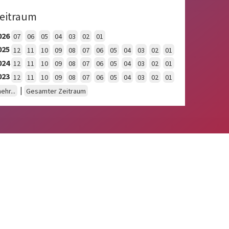
eitraum
026
07
06
05
04
03
02
01
025
12
11
10
09
08
07
06
05
04
03
02
01
024
12
11
10
09
08
07
06
05
04
03
02
01
023
12
11
10
09
08
07
06
05
04
03
02
01
|
ehr...
Gesamter Zeitraum