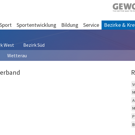
Sport
Sportentwicklung
Bildung
Service
Bezirke & Kre
rk West
Bezirk Süd
Wetterau
Verband
R
V
M
A
M
P
B