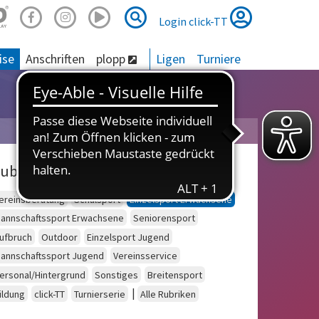
Suche
Suche
Login click-TT
ise
Anschriften
plopp
Ligen
Turniere
ubriken
ereinsberatung
Schulsport
Einzelsport Erwachsene
annschaftssport Erwachsene
Seniorensport
ufbruch
Outdoor
Einzelsport Jugend
annschaftssport Jugend
Vereinsservice
ersonal/Hintergrund
Sonstiges
Breitensport
|
ildung
click-TT
Turnierserie
Alle Rubriken