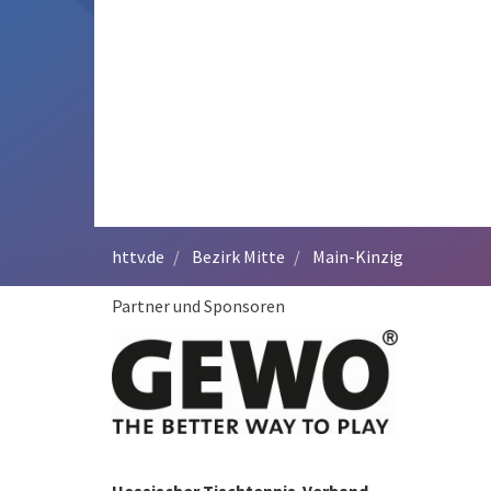
httv.de
Bezirk Mitte
Main-Kinzig
Partner und Sponsoren
Hessischer Tischtennis-Verband