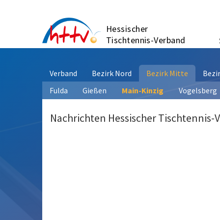
Zum
Inhalt
Hessischer
springen
Tischtennis-Verband
Verband
Bezirk Nord
Bezirk Mitte
Bezi
Fulda
Gießen
Main-Kinzig
Vogelsberg
Nachrichten Hessischer Tischtennis-