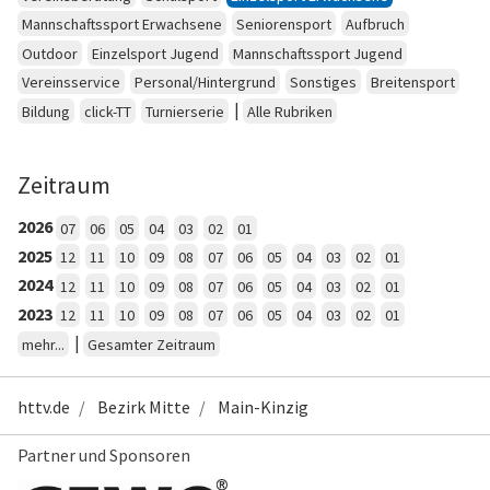
Mannschaftssport Erwachsene
Seniorensport
Aufbruch
Outdoor
Einzelsport Jugend
Mannschaftssport Jugend
Vereinsservice
Personal/Hintergrund
Sonstiges
Breitensport
|
Bildung
click-TT
Turnierserie
Alle Rubriken
Zeitraum
2026
07
06
05
04
03
02
01
2025
12
11
10
09
08
07
06
05
04
03
02
01
2024
12
11
10
09
08
07
06
05
04
03
02
01
2023
12
11
10
09
08
07
06
05
04
03
02
01
|
mehr...
Gesamter Zeitraum
httv.de
Bezirk Mitte
Main-Kinzig
Partner und Sponsoren