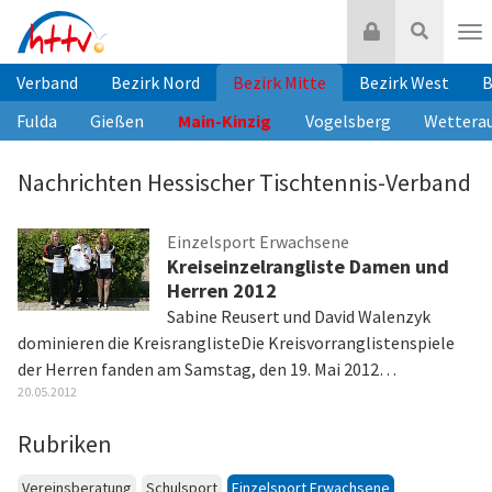
Zum
Login
Suche
Inhalt
Nav
springen
Verband
Bezirk Nord
Bezirk Mitte
Bezirk West
B
Fulda
Gießen
Main-Kinzig
Vogelsberg
Wettera
Nachrichten Hessischer Tischtennis-Verband
Einzelsport Erwachsene
Kreiseinzelrangliste Damen und
Herren 2012
Sabine Reusert und David Walenzyk
dominieren die KreisranglisteDie Kreisvorranglistenspiele
der Herren fanden am Samstag, den 19. Mai 2012…
20.05.2012
Rubriken
Vereinsberatung
Schulsport
Einzelsport Erwachsene