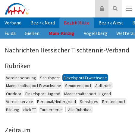
Zum
Login
Suche
Inhalt
Nav
springen
Verband
Bezirk Nord
Bezirk Mitte
Bezirk West
B
Fulda
Gießen
Main-Kinzig
Vogelsberg
Wettera
Nachrichten Hessischer Tischtennis-Verband
Rubriken
Vereinsberatung
Schulsport
Einzelsport Erwachsene
Mannschaftssport Erwachsene
Seniorensport
Aufbruch
Outdoor
Einzelsport Jugend
Mannschaftssport Jugend
Vereinsservice
Personal/Hintergrund
Sonstiges
Breitensport
|
Bildung
click-TT
Turnierserie
Alle Rubriken
Zeitraum