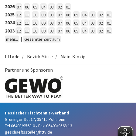
2026
07
06
05
04
03
02
01
2025
12
11
10
09
08
07
06
05
04
03
02
01
2024
12
11
10
09
08
07
06
05
04
03
02
01
2023
12
11
10
09
08
07
06
05
04
03
02
01
|
mehr...
Gesamter Zeitraum
httv.de
Bezirk Mitte
Main-Kinzig
Partner und Sponsoren
Hessischer Tischtennis-Verband
Grüninger Str. 17, 35415 Pohlheim
Tel 06403/9568-0
•
Fax: 06403/9568-13
geschaeftsstelle@httv.de