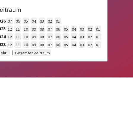
eitraum
026
07
06
05
04
03
02
01
025
12
11
10
09
08
07
06
05
04
03
02
01
024
12
11
10
09
08
07
06
05
04
03
02
01
023
12
11
10
09
08
07
06
05
04
03
02
01
|
ehr...
Gesamter Zeitraum