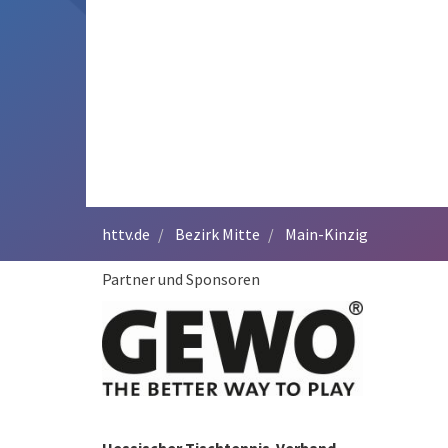
httv.de
Bezirk Mitte
Main-Kinzig
Partner und Sponsoren
Hessischer Tischtennis-Verband