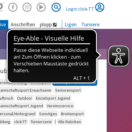
Suche
Suche
Login click-TT
ise
Anschriften
plopp
Ligen
Turniere
ubriken
ereinsberatung
Schulsport
Einzelsport Erwachsene
annschaftssport Erwachsene
Seniorensport
ufbruch
Outdoor
Einzelsport Jugend
annschaftssport Jugend
Vereinsservice
ersonal/Hintergrund
Sonstiges
Breitensport
|
ildung
click-TT
Turnierserie
Alle Rubriken