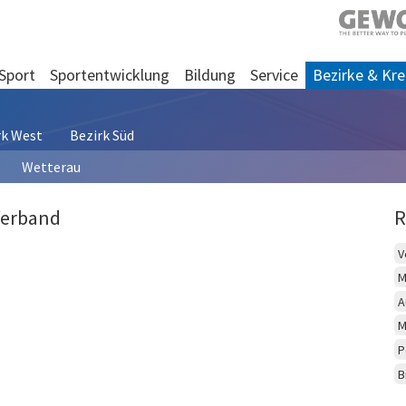
Sport
Sportentwicklung
Bildung
Service
Bezirke & Kre
rk West
Bezirk Süd
Wetterau
Verband
R
V
M
A
M
P
B