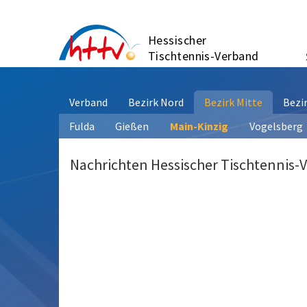
Zum
Inhalt
Hessischer
springen
Tischtennis-Verband
Verband
Bezirk Nord
Bezirk Mitte
Bezi
Fulda
Gießen
Main-Kinzig
Vogelsberg
Nachrichten Hessischer Tischtennis-