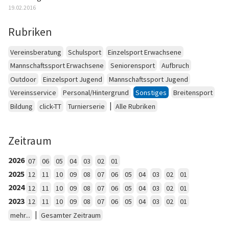
19.02.2016
Rubriken
Vereinsberatung
Schulsport
Einzelsport Erwachsene
Mannschaftssport Erwachsene
Seniorensport
Aufbruch
Outdoor
Einzelsport Jugend
Mannschaftssport Jugend
Vereinsservice
Personal/Hintergrund
Sonstiges
Breitensport
|
Bildung
click-TT
Turnierserie
Alle Rubriken
Zeitraum
2026
07
06
05
04
03
02
01
2025
12
11
10
09
08
07
06
05
04
03
02
01
2024
12
11
10
09
08
07
06
05
04
03
02
01
2023
12
11
10
09
08
07
06
05
04
03
02
01
|
mehr...
Gesamter Zeitraum