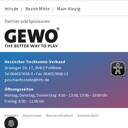
httv.de
Bezirk Mitte
Main-Kinzig
Partner und Sponsoren
Hessischer Tischtennis-Verband
Grüninger Str. 17, 35415 Pohlheim
Tel 06403/9568-0
•
Fax: 06403/9568-13
geschaeftsstelle@httv.de
Öffnungszeiten
Montag, Dienstag, Donnerstag:
8:00 – 12:00,
13:00 – 16:00 Uhr
Freitag: 8:00 – 12:00 Uhr
Kontakt
Impressum
Barrierefreiheit
Datenschutz
Haftung