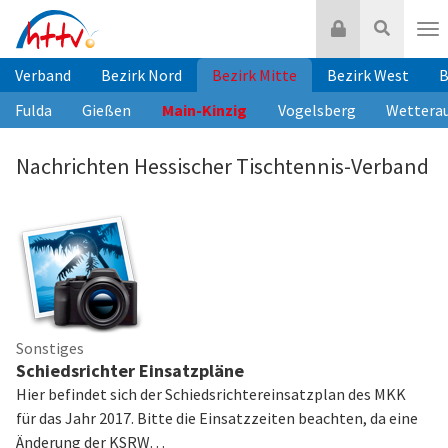
Zum
Login
Suche
Inhalt
Nav
springen
Verband
Bezirk Nord
Bezirk Mitte
Bezirk West
B
Fulda
Gießen
Main-Kinzig
Vogelsberg
Wettera
Nachrichten Hessischer Tischtennis-Verband
Sonstiges
Schiedsrichter Einsatzpläne
Hier befindet sich der Schiedsrichtereinsatzplan des MKK
für das Jahr 2017. Bitte die Einsatzzeiten beachten, da eine
Änderung der KSRW…