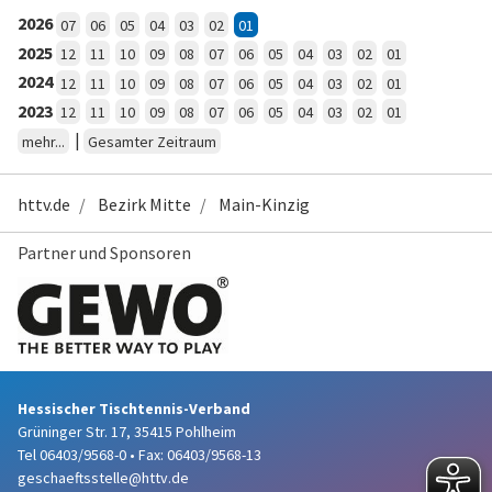
2026
07
06
05
04
03
02
01
2025
12
11
10
09
08
07
06
05
04
03
02
01
2024
12
11
10
09
08
07
06
05
04
03
02
01
2023
12
11
10
09
08
07
06
05
04
03
02
01
|
mehr...
Gesamter Zeitraum
httv.de
Bezirk Mitte
Main-Kinzig
Partner und Sponsoren
Hessischer Tischtennis-Verband
Grüninger Str. 17, 35415 Pohlheim
Tel 06403/9568-0
•
Fax: 06403/9568-13
geschaeftsstelle@httv.de