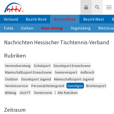
Zum
Login
Suche
Inhalt
Nav
springen
Verband
Bezirk Nord
Bezirk Mitte
Bezirk West
B
Fulda
Gießen
Main-Kinzig
Vogelsberg
Wettera
Nachrichten Hessischer Tischtennis-Verband
Rubriken
Vereinsberatung
Schulsport
Einzelsport Erwachsene
Mannschaftssport Erwachsene
Seniorensport
Aufbruch
Outdoor
Einzelsport Jugend
Mannschaftssport Jugend
Vereinsservice
Personal/Hintergrund
Sonstiges
Breitensport
|
Bildung
click-TT
Turnierserie
Alle Rubriken
Zeitraum