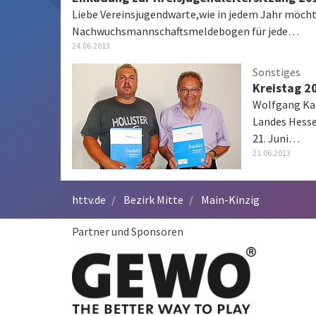
Liebe Vereinsjugendwarte,wie in jedem Jahr möcht
Nachwuchsmannschaftsmeldebogen für jede…
24.06.2013
Sonstiges
Kreistag 2
Wolfgang Kai
Landes Hess
21. Juni…
21.06.2013
httv.de
Bezirk Mitte
Main-Kinzig
Partner und Sponsoren