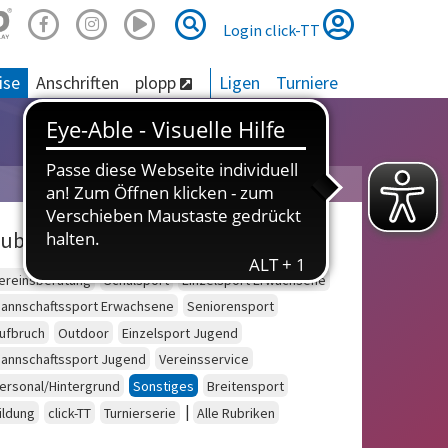
Suche
Suche
Login click-TT
ise
Anschriften
plopp
Ligen
Turniere
ubriken
ereinsberatung
Schulsport
Einzelsport Erwachsene
annschaftssport Erwachsene
Seniorensport
ufbruch
Outdoor
Einzelsport Jugend
annschaftssport Jugend
Vereinsservice
ersonal/Hintergrund
Sonstiges
Breitensport
|
ildung
click-TT
Turnierserie
Alle Rubriken