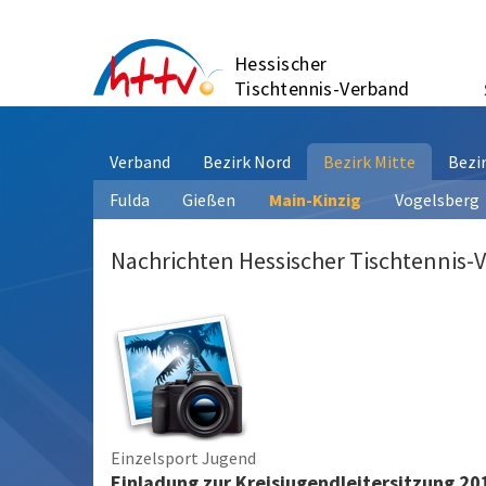
Zum
Inhalt
Hessischer
springen
Tischtennis-Verband
Verband
Bezirk Nord
Bezirk Mitte
Bezi
Fulda
Gießen
Main-Kinzig
Vogelsberg
Nachrichten Hessischer Tischtennis-
Einzelsport Jugend
Einladung zur Kreisjugendleitersitzung 20