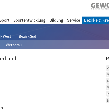
Sport
Sportentwicklung
Bildung
Service
Bezirke & Kre
rk West
Bezirk Süd
Wetterau
Verband
R
V
M
A
M
P
B
13