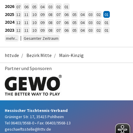
2026
07
06
05
04
03
02
01
2025
12
11
10
09
08
07
06
05
04
03
02
01
2024
12
11
10
09
08
07
06
05
04
03
02
01
2023
12
11
10
09
08
07
06
05
04
03
02
01
|
mehr...
Gesamter Zeitraum
httv.de
Bezirk Mitte
Main-Kinzig
Partner und Sponsoren
Hessischer Tischtennis-Verband
Grüninger Str. 17, 35415 Pohlheim
Tel 06403/9568-0
•
Fax: 06403/9568-13
geschaeftsstelle@httv.de