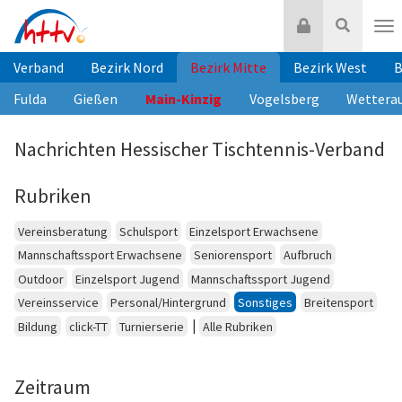
Zum
Login
Suche
Inhalt
Nav
springen
Verband
Bezirk Nord
Bezirk Mitte
Bezirk West
B
Fulda
Gießen
Main-Kinzig
Vogelsberg
Wettera
Nachrichten Hessischer Tischtennis-Verband
Rubriken
Vereinsberatung
Schulsport
Einzelsport Erwachsene
Mannschaftssport Erwachsene
Seniorensport
Aufbruch
Outdoor
Einzelsport Jugend
Mannschaftssport Jugend
Vereinsservice
Personal/Hintergrund
Sonstiges
Breitensport
|
Bildung
click-TT
Turnierserie
Alle Rubriken
Zeitraum