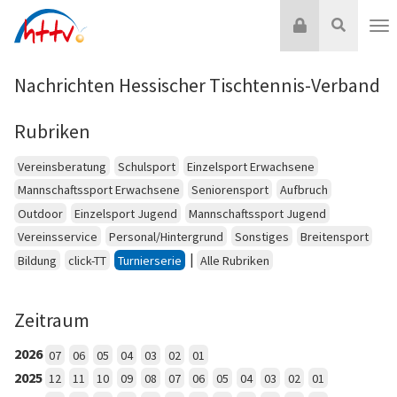
Zum
Login
Suche
Inhalt
Nav
springen
Nachrichten Hessischer Tischtennis-Verband
Rubriken
Vereinsberatung
Schulsport
Einzelsport Erwachsene
Mannschaftssport Erwachsene
Seniorensport
Aufbruch
Outdoor
Einzelsport Jugend
Mannschaftssport Jugend
Vereinsservice
Personal/Hintergrund
Sonstiges
Breitensport
|
Bildung
click-TT
Turnierserie
Alle Rubriken
Zeitraum
2026
07
06
05
04
03
02
01
2025
12
11
10
09
08
07
06
05
04
03
02
01