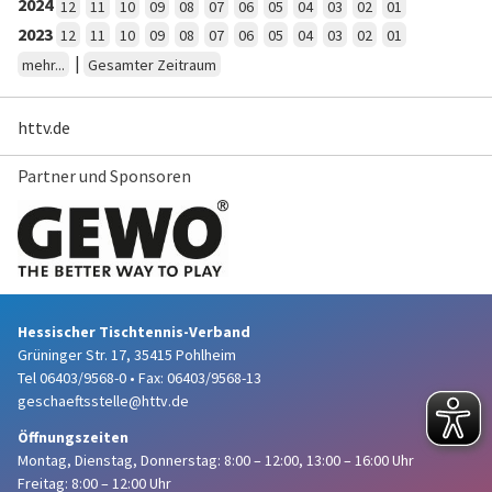
2024
12
11
10
09
08
07
06
05
04
03
02
01
2023
12
11
10
09
08
07
06
05
04
03
02
01
|
mehr...
Gesamter Zeitraum
httv.de
Partner und Sponsoren
Hessischer Tischtennis-Verband
Grüninger Str. 17, 35415 Pohlheim
Tel 06403/9568-0
•
Fax: 06403/9568-13
geschaeftsstelle@httv.de
Öffnungszeiten
Montag, Dienstag, Donnerstag:
8:00 – 12:00,
13:00 – 16:00 Uhr
Freitag: 8:00 – 12:00 Uhr