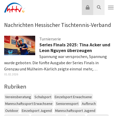
Zum
Login
Suche
Inhalt
Nav
springen
Nachrichten Hessischer Tischtennis-Verband
Turnierserie
Series Finals 2025: Tina Acker und
Leon Nguyen überzeugen
Spannung war versprochen, Spannung
wurde geboten. Die fünfte Ausgabe der Series Finals in
Grenzau und Mülheim-Kärlich zeigte einmal mehr,…
01.02.2026
Rubriken
Vereinsberatung
Schulsport
Einzelsport Erwachsene
Mannschaftssport Erwachsene
Seniorensport
Aufbruch
Outdoor
Einzelsport Jugend
Mannschaftssport Jugend