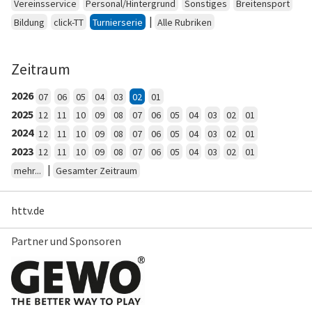
Vereinsservice
Personal/Hintergrund
Sonstiges
Breitensport
|
Bildung
click-TT
Turnierserie
Alle Rubriken
Zeitraum
2026
07
06
05
04
03
02
01
2025
12
11
10
09
08
07
06
05
04
03
02
01
2024
12
11
10
09
08
07
06
05
04
03
02
01
2023
12
11
10
09
08
07
06
05
04
03
02
01
|
mehr...
Gesamter Zeitraum
httv.de
Partner und Sponsoren