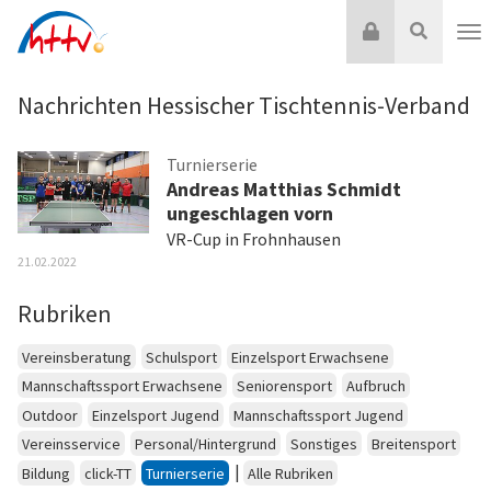
Zum
Login
Suche
Inhalt
Nav
springen
Nachrichten Hessischer Tischtennis-Verband
Turnierserie
Andreas Matthias Schmidt
ungeschlagen vorn
VR-Cup in Frohnhausen
21.02.2022
Rubriken
Vereinsberatung
Schulsport
Einzelsport Erwachsene
Mannschaftssport Erwachsene
Seniorensport
Aufbruch
Outdoor
Einzelsport Jugend
Mannschaftssport Jugend
Vereinsservice
Personal/Hintergrund
Sonstiges
Breitensport
|
Bildung
click-TT
Turnierserie
Alle Rubriken