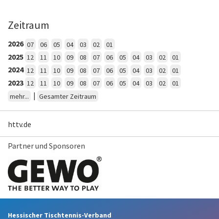
Zeitraum
2026
07
06
05
04
03
02
01
2025
12
11
10
09
08
07
06
05
04
03
02
01
2024
12
11
10
09
08
07
06
05
04
03
02
01
2023
12
11
10
09
08
07
06
05
04
03
02
01
|
mehr...
Gesamter Zeitraum
httv.de
Partner und Sponsoren
Hessischer Tischtennis-Verband