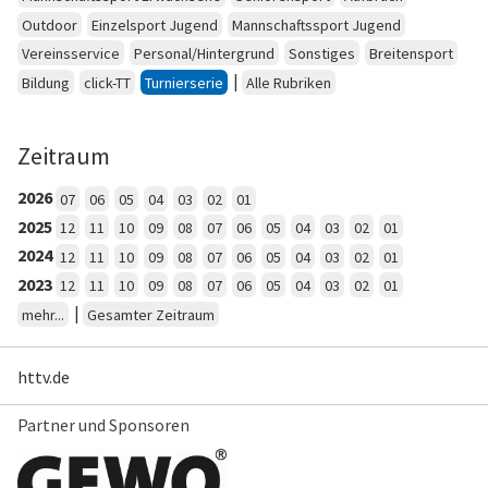
Outdoor
Einzelsport Jugend
Mannschaftssport Jugend
Vereinsservice
Personal/Hintergrund
Sonstiges
Breitensport
|
Bildung
click-TT
Turnierserie
Alle Rubriken
Zeitraum
2026
07
06
05
04
03
02
01
2025
12
11
10
09
08
07
06
05
04
03
02
01
2024
12
11
10
09
08
07
06
05
04
03
02
01
2023
12
11
10
09
08
07
06
05
04
03
02
01
|
mehr...
Gesamter Zeitraum
httv.de
Partner und Sponsoren