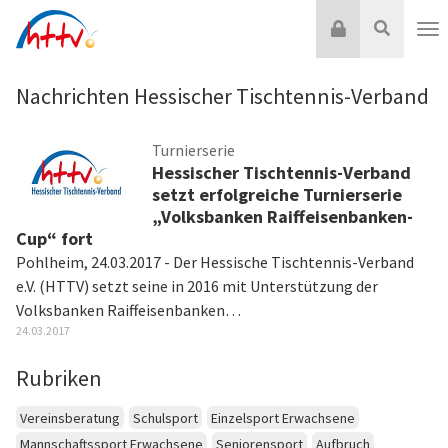
Zum
Login
Suche
Inhalt
Nav
springen
Nachrichten Hessischer Tischtennis-Verband
Turnierserie
Hessischer Tischtennis-Verband
setzt erfolgreiche Turnierserie
„Volksbanken Raiffeisenbanken-
Cup“ fort
Pohlheim, 24.03.2017 - Der Hessische Tischtennis-Verband
e.V. (HTTV) setzt seine in 2016 mit Unterstützung der
Volksbanken Raiffeisenbanken…
24.03.2017
Rubriken
Vereinsberatung
Schulsport
Einzelsport Erwachsene
Mannschaftssport Erwachsene
Seniorensport
Aufbruch