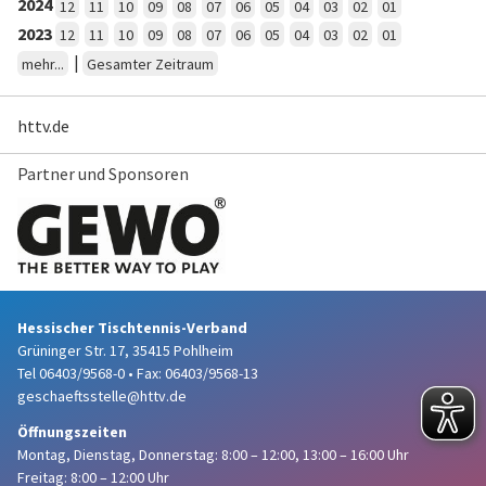
2024
12
11
10
09
08
07
06
05
04
03
02
01
2023
12
11
10
09
08
07
06
05
04
03
02
01
|
mehr...
Gesamter Zeitraum
httv.de
Partner und Sponsoren
Hessischer Tischtennis-Verband
Grüninger Str. 17, 35415 Pohlheim
Tel 06403/9568-0
•
Fax: 06403/9568-13
geschaeftsstelle@httv.de
Öffnungszeiten
Montag, Dienstag, Donnerstag:
8:00 – 12:00,
13:00 – 16:00 Uhr
Freitag: 8:00 – 12:00 Uhr