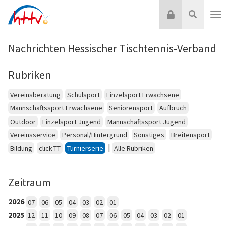
Zum
Login
Suche
Inhalt
Nav
springen
Nachrichten Hessischer Tischtennis-Verband
Rubriken
Vereinsberatung
Schulsport
Einzelsport Erwachsene
Mannschaftssport Erwachsene
Seniorensport
Aufbruch
Outdoor
Einzelsport Jugend
Mannschaftssport Jugend
Vereinsservice
Personal/Hintergrund
Sonstiges
Breitensport
|
Bildung
click-TT
Turnierserie
Alle Rubriken
Zeitraum
2026
07
06
05
04
03
02
01
2025
12
11
10
09
08
07
06
05
04
03
02
01