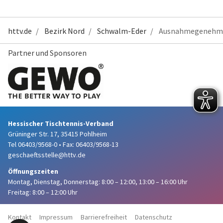
httv.de
Bezirk Nord
Schwalm-Eder
Ausnahmegenehm
Partner und Sponsoren
Hessischer Tischtennis-Verband
Grüninger Str. 17, 35415 Pohlheim
Tel 06403/9568-0
•
Fax: 06403/9568-13
geschaeftsstelle@httv.de
Öffnungszeiten
Montag, Dienstag, Donnerstag:
8:00 – 12:00,
13:00 – 16:00 Uhr
Freitag: 8:00 – 12:00 Uhr
Kontakt
Impressum
Barrierefreiheit
Datenschutz