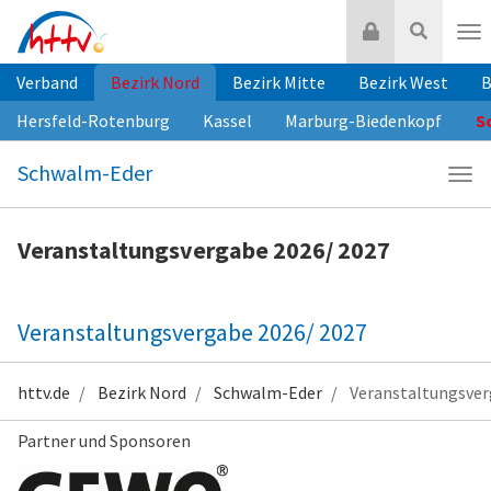
Zum
Login
Suche
Inhalt
Nav
springen
Verband
Bezirk Nord
Bezirk Mitte
Bezirk West
B
Hersfeld-Rotenburg
Kassel
Marburg-Biedenkopf
S
Schwalm-Eder
Navi
Sch
Eder
Veranstaltungsvergabe 2026/ 2027
Veranstaltungsvergabe 2026/ 2027
httv.de
Bezirk Nord
Schwalm-Eder
Veranstaltungsver
Partner und Sponsoren