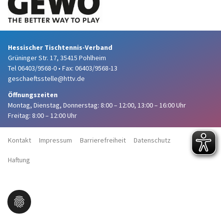
Hessischer Tischtennis-Verband
Grüninger Str. 17, 35415 Pohlheim
Tel 06403/9568-0
•
Fax: 06403/9568-13
geschaeftsstelle@httv.de
Öffnungszeiten
Montag, Dienstag, Donnerstag:
8:00 – 12:00,
13:00 – 16:00 Uhr
Freitag: 8:00 – 12:00 Uhr
Kontakt
Impressum
Barrierefreiheit
Datenschutz
Haftung