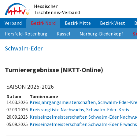
Zum
Hessischer
Inhalt
Tischtennis-Verband
springen
Verband
Bezirk Nord
Bezirk Mitte
Bezirk West
B
Hersfeld-Rotenburg
Kassel
Marburg-Biedenkopf
S
Schwalm-Eder
Turnierergebnisse (MKTT-Online)
SAISON 2025-2026
Datum
Turniername
14.03.2026
Kreisjahrgangsmeisterschaften, Schwalm-Eder-Kre
07.03.2026
Kreisrangliste Nachwuchs, Schwalm-Eder-Kreis
20.09.2025
Kreiseinzelmeisterschaften Schwalm-Eder Nachwu
05.09.2025
Kreiseinzelmeisterschaften Schwalm-Eder Erwach