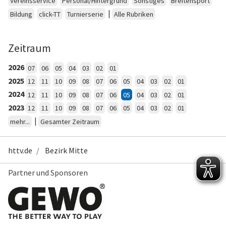
Vereinsservice
Personal/Hintergrund
Sonstiges
Breitensport
|
Bildung
click-TT
Turnierserie
Alle Rubriken
Zeitraum
2026
07
06
05
04
03
02
01
2025
12
11
10
09
08
07
06
05
04
03
02
01
2024
12
11
10
09
08
07
06
05
04
03
02
01
2023
12
11
10
09
08
07
06
05
04
03
02
01
|
mehr...
Gesamter Zeitraum
httv.de
Bezirk Mitte
Partner und Sponsoren