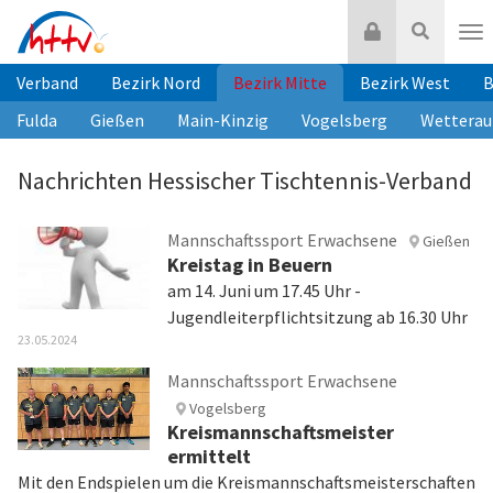
Zum
Login
Suche
Inhalt
Nav
springen
Verband
Bezirk Nord
Bezirk Mitte
Bezirk West
B
Fulda
Gießen
Main-Kinzig
Vogelsberg
Wetterau
Nachrichten Hessischer Tischtennis-Verband
Mannschaftssport Erwachsene
Gießen
Kreistag in Beuern
am 14. Juni um 17.45 Uhr -
Jugendleiterpflichtsitzung ab 16.30 Uhr
23.05.2024
Mannschaftssport Erwachsene
Vogelsberg
Kreismannschaftsmeister
ermittelt
Mit den Endspielen um die Kreismannschaftsmeisterschaften