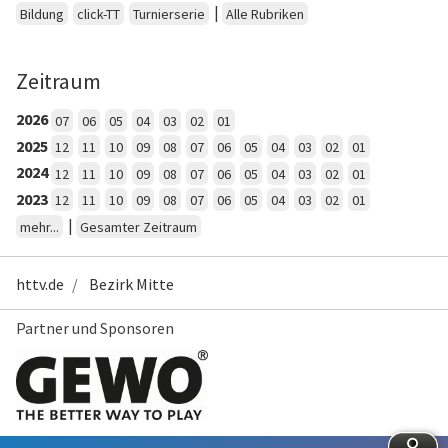
|
Bildung
click-TT
Turnierserie
Alle Rubriken
Zeitraum
2026
07
06
05
04
03
02
01
2025
12
11
10
09
08
07
06
05
04
03
02
01
2024
12
11
10
09
08
07
06
05
04
03
02
01
2023
12
11
10
09
08
07
06
05
04
03
02
01
|
mehr...
Gesamter Zeitraum
httv.de
Bezirk Mitte
Partner und Sponsoren