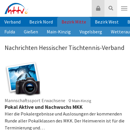
Zum
Login
Suche
Inhalt
Nav
springen
Verband
Bezirk Nord
Bezirk Mitte
Bezirk West
B
Fulda
Gießen
Main-Kinzig
Vogelsberg
Wetterau
Nachrichten Hessischer Tischtennis-Verband
Mannschaftssport Erwachsene
Main-Kinzig
Pokal Aktive und Nachwuchs MKK
Hier die Pokalergebnisse und Auslosungen der kommenden
Runde aller Pokalklassen des MKK. Der Heimverein ist für die
Terminierung und…