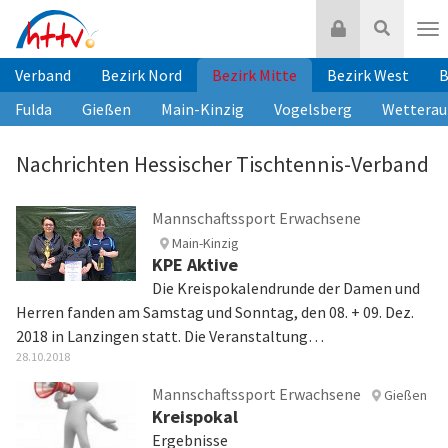
Zum
Login
Suche
Inhalt
Nav
springen
Verband
Bezirk Nord
Bezirk Mitte
Bezirk West
B
Fulda
Gießen
Main-Kinzig
Vogelsberg
Wetterau
Nachrichten Hessischer Tischtennis-Verband
Mannschaftssport Erwachsene
Main-Kinzig
KPE Aktive
Die Kreispokalendrunde der Damen und
Herren fanden am Samstag und Sonntag, den 08. + 09. Dez.
2018 in Lanzingen statt. Die Veranstaltung…
28.10.2018
Mannschaftssport Erwachsene
Gießen
Kreispokal
Ergebnisse