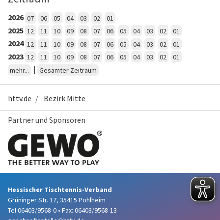
2026
07
06
05
04
03
02
01
2025
12
11
10
09
08
07
06
05
04
03
02
01
2024
12
11
10
09
08
07
06
05
04
03
02
01
2023
12
11
10
09
08
07
06
05
04
03
02
01
|
mehr...
Gesamter Zeitraum
httv.de
Bezirk Mitte
Partner und Sponsoren
Hessischer Tischtennis-Verband
Grüninger Str. 17, 35415 Pohlheim
Tel 06403/9568-0
•
Fax: 06403/9568-13