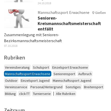
24.10.2018
Mannschaftssport Erwachsene
Gießen
Senioren-
Kreismannschaftsmeisterschaft
entfällt
Zusammenlegung mit Senioren-
Bezirksmannschaftsmeisterschaft
07.10.2018
Rubriken
Vereinsberatung
Schulsport
Einzelsport Erwachsene
Mannschaftssport Erwachsene
Seniorensport
Aufbruch
Outdoor
Einzelsport Jugend
Mannschaftssport Jugend
Vereinsservice
Personal/Hintergrund
Sonstiges
Breitensport
|
Bildung
click-TT
Turnierserie
Alle Rubriken
Zeitraum