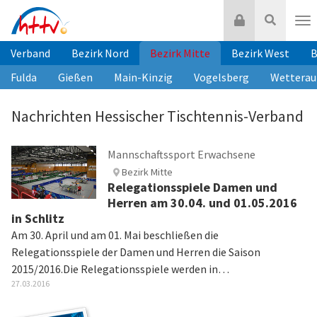
Zum
Login
Suche
Inhalt
Nav
springen
Verband
Bezirk Nord
Bezirk Mitte
Bezirk West
B
Fulda
Gießen
Main-Kinzig
Vogelsberg
Wetterau
Nachrichten Hessischer Tischtennis-Verband
Mannschaftssport Erwachsene
Bezirk Mitte
Relegationsspiele Damen und
Herren am 30.04. und 01.05.2016
in Schlitz
Am 30. April und am 01. Mai beschließen die
Relegationsspiele der Damen und Herren die Saison
2015/2016.Die Relegationsspiele werden in…
27.03.2016