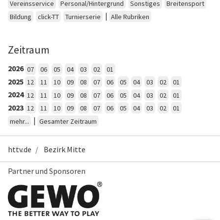
Vereinsservice
Personal/Hintergrund
Sonstiges
Breitensport
|
Bildung
click-TT
Turnierserie
Alle Rubriken
Zeitraum
2026
07
06
05
04
03
02
01
2025
12
11
10
09
08
07
06
05
04
03
02
01
2024
12
11
10
09
08
07
06
05
04
03
02
01
2023
12
11
10
09
08
07
06
05
04
03
02
01
|
mehr...
Gesamter Zeitraum
httv.de
Bezirk Mitte
Partner und Sponsoren