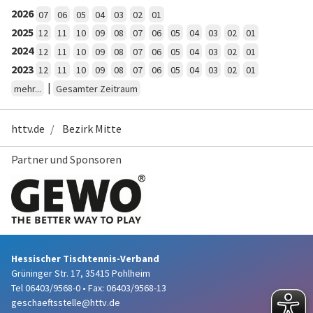
2026
07
06
05
04
03
02
01
2025
12
11
10
09
08
07
06
05
04
03
02
01
2024
12
11
10
09
08
07
06
05
04
03
02
01
2023
12
11
10
09
08
07
06
05
04
03
02
01
|
mehr...
Gesamter Zeitraum
httv.de
Bezirk Mitte
Partner und Sponsoren
Hessischer Tischtennis-Verband
Grüninger Str. 17, 35415 Pohlheim
Tel 06403/9568-0
•
Fax: 06403/9568-13
geschaeftsstelle@httv.de