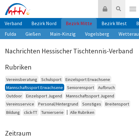
Zum
Login
Suche
Inhalt
Nav
springen
Verband
Bezirk Nord
Bezirk Mitte
Bezirk West
B
Fulda
Gießen
Main-Kinzig
Vogelsberg
Wetterau
Nachrichten Hessischer Tischtennis-Verband
Rubriken
Vereinsberatung
Schulsport
Einzelsport Erwachsene
Mannschaftssport Erwachsene
Seniorensport
Aufbruch
Outdoor
Einzelsport Jugend
Mannschaftssport Jugend
Vereinsservice
Personal/Hintergrund
Sonstiges
Breitensport
|
Bildung
click-TT
Turnierserie
Alle Rubriken
Zeitraum